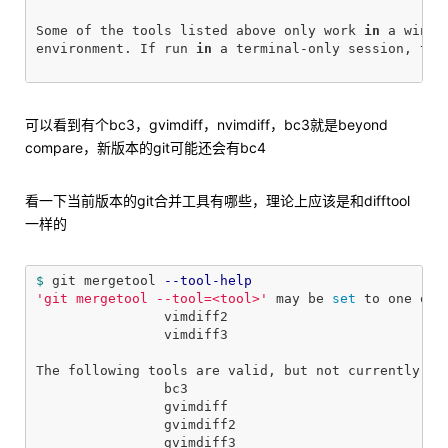
Some of the tools listed above only work 
in 
a window
environment. If run 
in 
a terminal-only session, they
可以看到有个bc3，gvimdiff，nvimdiff，bc3就是beyond
compare，新版本的git可能还会有bc4
看一下当前版本的git合并工具有哪些，理论上应该是和difftool
一样的
$ 
git mergetool 
--tool-help
'git mergetool --tool=<tool>'
 may be 
set 
to one of 
                vimdiff2

                vimdiff3

The following tools are valid, but not currently ava
                bc3

                gvimdiff

                gvimdiff2

                gvimdiff3
