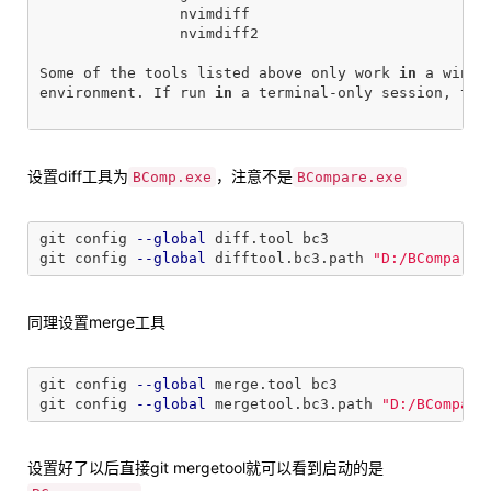
                nvimdiff

                nvimdiff2

Some of the tools listed above only work 
in 
a window
environment. If run 
in 
a terminal-only session, they
设置diff工具为
，注意不是
BComp.exe
BCompare.exe
git config 
--global
 diff.tool bc3

git config 
--global
 difftool.bc3.path 
"D:/BCompare/
同理设置merge工具
git config 
--global
 merge.tool bc3

git config 
--global
 mergetool.bc3.path 
"D:/BCompare
设置好了以后直接git mergetool就可以看到启动的是