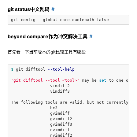
git status中文乱码
beyond compare作为冲突解决工具
首先看一下当前版本的git比较工具有哪些
$ 
git difftool 
--tool-help
'git difftool --tool=<tool>'
 may be 
set 
to one of t
                vimdiff2

                vimdiff3

The following tools are valid, but not currently ava
                bc3

                gvimdiff

                gvimdiff2

                gvimdiff3

                nvimdiff

                nvimdiff2
