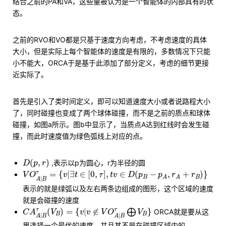
结合之前的PA和VA，这些量被认为是一个智能体的内部具有的状
态。
之前的RVO和VO都是只基于速度方向考虑，不考虑速度的具体
大小，但是实际上每个智能体的速度是有限的，多数情况下只能
小不能大，ORCA于是基于此添加了部分定义，考虑的细节更接
近实际了。
首先是引入了类时间定义，即可以知道速度大小或者说路程大小
了，同时碰撞也变成了两个球体碰撞，而不是之前的质点和球体
碰撞，如图a所示。图b中显示了，当质点A达到红线时会发生碰
撞，而此时速度值为绿色弧线上对应的点。
D
(
p
,
r
)
(
,
)
,表示以p为圆心，r为半径的圆
D
p
r
V
O
A
|
B
τ
=
{
v
|
∃
t
∈
[
0
,
τ
]
,
t
v
∈
D
(
p
B
−
p
A
,
r
A
+
r
B
)
}
τ
=
{
|
∃
∈
[
0
,
]
,
∈
(
−
,
+
)
}
V
O
v
t
τ
t
v
D
p
p
r
r
B
B
A
A
|
A
B
表示的就是绿弧以及左右两条边组成的图形，这个区域的速度
就是会碰撞的速度
C
A
A
|
B
τ
(
V
B
)
=
{
v
|
v
∉
V
O
A
|
B
τ
⨁
V
B
}
τ
τ
(
)
=
{
|
∉
⨁
}
ORCA就是要从这
C
A
V
v
v
V
O
V
B
B
|
|
A
B
A
B
里选择一个最优的速度，并且其不是在碰撞区域内的