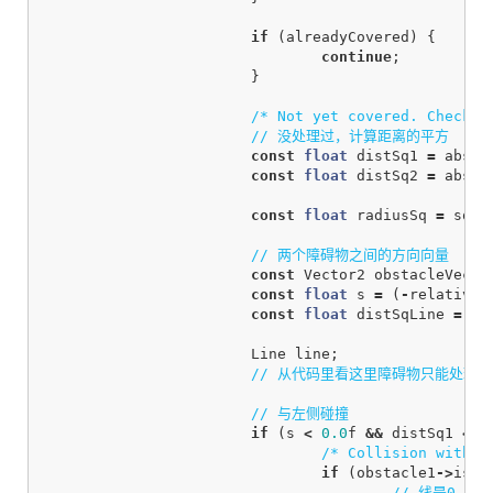
if
(
alreadyCovered
)
{
continue
;
}
/* Not yet covered. Check f
// 没处理过，计算距离的平方
const
float
distSq1
=
absSq
const
float
distSq2
=
absSq
const
float
radiusSq
=
sqr
(
// 两个障碍物之间的方向向量
const
Vector2
obstacleVecto
const
float
s
=
(
-
relativeP
const
float
distSqLine
=
ab
Line
line
;
// 从代码里看这里障碍物只能处理
// 与左侧碰撞
if
(
s
<
0.0
f
&&
distSq1
<=
/* Collision with l
if
(
obstacle1
->
isCo
// 线是0 方