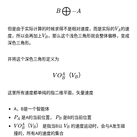
B
⨁
−
A
⨁
−
B
A
V
A
但是由于实际计算的时候求得不是相对速度，而是实际的
的速
V
A
V
B
度，所以会再加上
，那么这个浅色三角形就会整体偏移，变成
V
B
深色三角形。
并将这个深色三角形定义为
V
O
B
A
（
V
B
）
（
）
A
V
O
V
B
B
这里所有速度都单纯的指二维平面，矢量速度
A，B是一个智能体
P
A
P
B
是A的当前位置，
是B的当前位置
P
P
B
A
V
O
B
A
（
V
B
）
V
B
A
（
）
是指当B以
的速度运动时，会与A发生碰
V
O
V
V
B
B
B
撞的，所有A的速度的集合