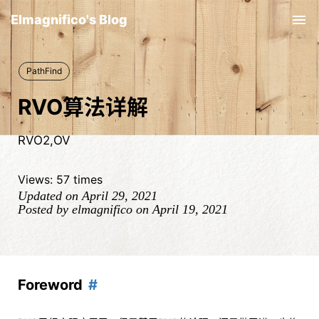
Elmagnifico's Blog
Tog
nav
PathFind
RVO算法详解
RVO2,OV
Views:
57
times
Updated on April 29, 2021
Posted by elmagnifico on April 19, 2021
Foreword