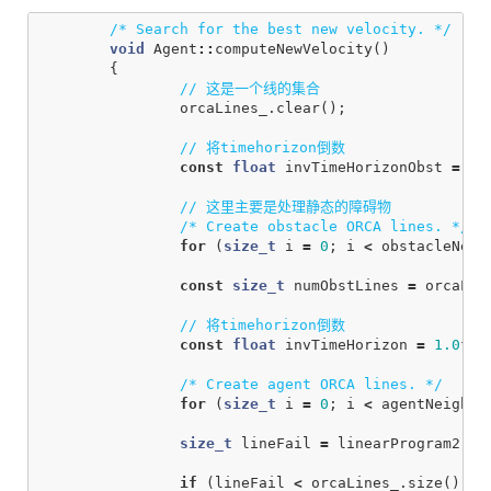
/* Search for the best new velocity. */
void
Agent
::
computeNewVelocity
()
{
// 这是一个线的集合
orcaLines_
.
clear
();
// 将timehorizon倒数
const
float
invTimeHorizonObst
=
1.
// 这里主要是处理静态的障碍物
/* Create obstacle ORCA lines. */
for
(
size_t
i
=
0
;
i
<
obstacleNeig
const
size_t
numObstLines
=
orcaLin
// 将timehorizon倒数
const
float
invTimeHorizon
=
1.0
f
/
/* Create agent ORCA lines. */
for
(
size_t
i
=
0
;
i
<
agentNeighbo
size_t
lineFail
=
linearProgram2
(
or
if
(
lineFail
<
orcaLines_
.
size
())
{