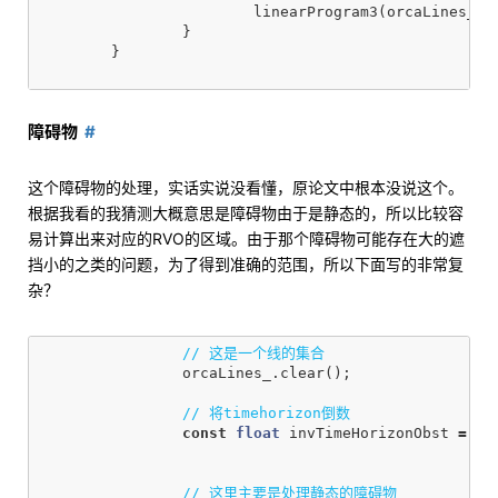
linearProgram3
(
orcaLines_
,
}
}
障碍物
这个障碍物的处理，实话实说没看懂，原论文中根本没说这个。
根据我看的我猜测大概意思是障碍物由于是静态的，所以比较容
易计算出来对应的RVO的区域。由于那个障碍物可能存在大的遮
挡小的之类的问题，为了得到准确的范围，所以下面写的非常复
杂？
// 这是一个线的集合
orcaLines_
.
clear
();
// 将timehorizon倒数
const
float
invTimeHorizonObst
=
1.
// 这里主要是处理静态的障碍物