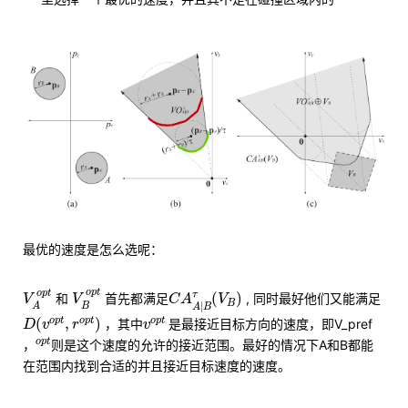
最优的速度是怎么选呢：
V
B
o
p
t
V
A
o
p
t
C
A
A
|
B
τ
(
V
B
)
o
p
t
o
p
t
τ
(
)
和
首先都满足
, 同时最好他们又能满足
V
V
C
A
V
B
|
B
A
A
B
D
(
v
o
p
t
,
r
o
p
t
)
v
o
p
t
o
p
t
o
p
t
o
p
t
(
,
)
，其中
是最接近目标方向的速度，即V_pref
D
v
r
v
o
p
t
o
p
t
，
则是这个速度的允许的接近范围。最好的情况下A和B都能
在范围内找到合适的并且接近目标速度的速度。