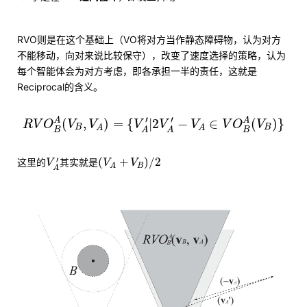
RVO则是在这个基础上（VO将对方当作静态障碍物，认为对方
不能移动，向对来说比较保守），改变了速度选择的策略，认为
每个智能体会为对方考虑，即各承担一半的责任，这就是
Reciprocal的含义。
R
V
O
B
A
(
V
B
,
V
A
)
=
{
V
A
′
|
2
V
A
′
−
V
A
∈
V
O
B
A
(
V
B
)
}
′
′
(
,
)
=
{
|
2
−
∈
(
)
}
A
A
R
V
O
V
V
V
V
V
V
O
V
B
B
A
A
B
B
A
A
(
V
A
+
V
B
)
/
2
V
A
′
′
(
+
)
/
2
这里的
其实就是
V
V
V
B
A
A