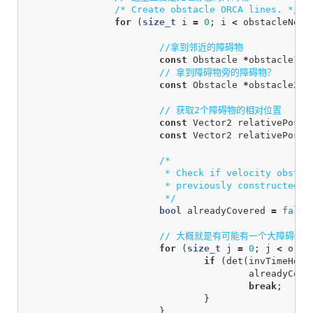
/* Create obstacle ORCA lines. */
for
(
size_t
i
=
0
;
i
<
obstacleNeig
//拿到邻近的障碍物
const
Obstacle
*
obstacle1
=
// 拿到障碍物旁的障碍物？
const
Obstacle
*
obstacle2
=
// 获取2个障碍物的相对位置
const
Vector2
relativePosit
const
Vector2
relativePosit
/*

			 * Check if velocity obstacle of obstacle is already taken care of by

			 * previously constructed obstacle ORCA lines.

			 */
bool
alreadyCovered
=
false
// 大概就是有可能有一个大障碍物
for
(
size_t
j
=
0
;
j
<
orca
if
(
det
(
invTimeHori
alreadyCove
break
;
}
}