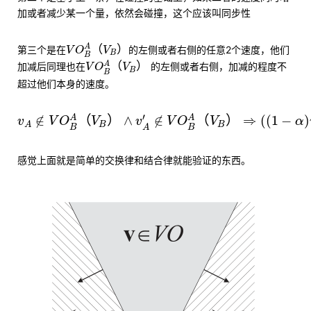
加或者减少某一个量，依然会碰撞，这个应该叫同步性
V
O
B
A
（
V
B
）
A
（
）
第三个是在
的左侧或者右侧的任意2个速度，他们
V
O
V
B
B
V
O
B
A
（
V
B
）
A
（
）
加减后同理也在
的左侧或者右侧，加减的程度不
V
O
V
B
B
超过他们本身的速度。
v
A
∉
V
O
B
A
（
V
B
）
∧
v
A
′
∉
V
O
B
A
（
V
B
）
⇒
(
(
1
−
′
∉
（
）
∧
∉
（
）
⇒
(
(
1
−
)
A
A
v
V
O
V
v
V
O
V
α
B
B
A
B
B
A
感觉上面就是简单的交换律和结合律就能验证的东西。