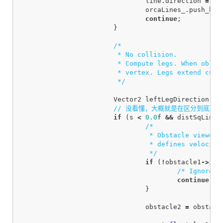
line
.
direction
=
-
o
orcaLines_
.
push_bac
continue
;
}
/*

			 * No collision.

			 * Compute legs. When obliquely viewed, both legs can come from a single

			 * vertex. Legs extend cut-off line when nonconvex vertex.

			 */
Vector2
leftLegDirection
,
r
// 没看懂，大概就是在区分到底是
if
(
s
<
0.0
f
&&
distSqLine
/*

				 * Obstacle viewed obliquely so that left vertex

				 * defines velocity obstacle.

				 */
if
(
!
obstacle1
->
isC
/* Ignore o
continue
;
}
obstacle2
=
obstacl