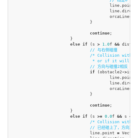
line
.
point
line
.
direct
orcaLines_
.
}
continue
;
}
else
if
(
s
>
1.0
f
&&
distSq
// 与右侧碰撞
/* Collision with r
				 * or if it will
// 方向与碰撞2相反
if
(
obstacle2
->
isCo
line
.
point
line
.
direct
orcaLines_
.
}
continue
;
}
else
if
(
s
>=
0.0
f
&&
s
<
1
/* Collision with o
// 已经碰上了，方向直接
line
.
point
=
Vector