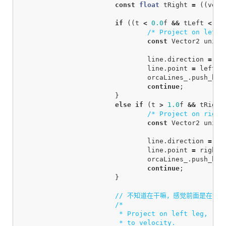
const
float
tRight
=
((
velo
if
((
t
<
0.0
f
&&
tLeft
<
0.
/* Project on left 
const
Vector2
unitW
line
.
direction
=
Ve
line
.
point
=
leftCu
orcaLines_
.
push_bac
continue
;
}
else
if
(
t
>
1.0
f
&&
tRight
/* Project on right
const
Vector2
unitW
line
.
direction
=
Ve
line
.
point
=
rightC
orcaLines_
.
push_bac
continue
;
}
// 不知道在干嘛，感觉前面是在计算
/*

			 * Project on left leg, right leg, or cut-off line, whichever is closest

			 * to velocity.
