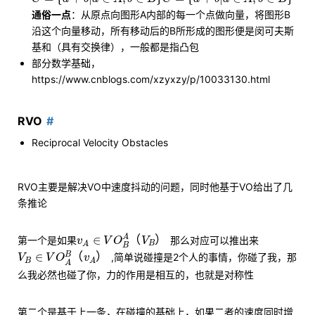
通俗一点
：从原点向图形A内部的每一个点做向量，将图形B
沿这个向量移动，所有移动后的B所形成的图形便是闵可夫斯
基和（具有交换律），一般都是指凸包
部分数学基础，
https://www.cnblogs.com/xzyxzy/p/10033130.html
RVO
Reciprocal Velocity Obstacles
RVO主要是解决VO中速度抖动的问题，同时他基于VO给出了几
条推论
v
A
∈
V
O
B
A
（
V
B
）
A
∈
（
）
第一个是如果
那么对应可以推出来
v
V
O
V
B
A
B
V
B
∈
V
O
A
B
（
v
A
）
B
∈
（
）
,简单说碰撞是2个人的事情，你碰了我，那
V
V
O
v
B
A
A
么我必然也碰了你，力的作用是相互的，也就是对称性
第二个是基于上一条，在碰撞的基础上，如果二者的速度同时增