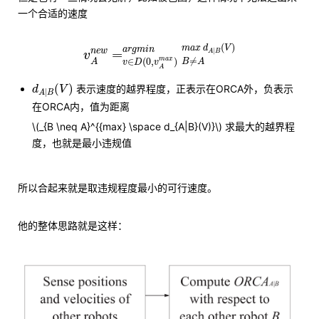
一个合适的速度
v
A
n
e
w
=
v
∈
D
(
0
,
v
A
m
a
x
)
a
r
g
m
i
n
B
≠
A
m
(
)
m
a
x
d
V
a
r
g
m
i
n
|
n
e
w
=
A
B
v
≠
∈
(
0
,
)
m
a
x
A
B
A
v
D
v
A
d
A
|
B
(
V
)
(
)
表示速度的越界程度，正表示在ORCA外，负表示
d
V
|
A
B
在ORCA内，值为距离
\(_{B \neq A}^{{max} \space d_{A|B}(V)}\) 求最大的越界程
度，也就是最小违规值
所以合起来就是取违规程度最小的可行速度。
他的整体思路就是这样：