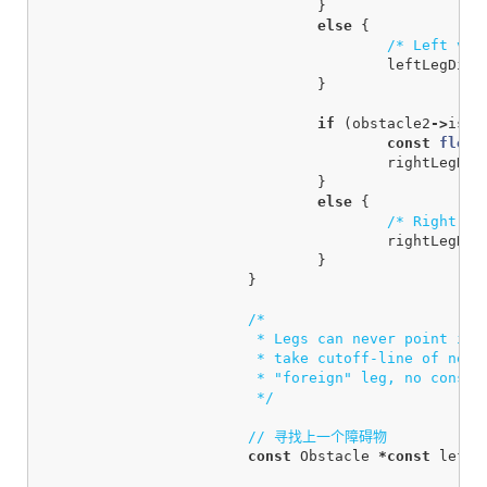
}
else
{
/* Left ver
leftLegDire
}
if
(
obstacle2
->
isCo
const
float
rightLegDir
}
else
{
/* Right ve
rightLegDir
}
}
/*

			 * Legs can never point into neighboring edge when convex vertex,

			 * take cutoff-line of neighboring edge instead. If velocity projected on

			 * "foreign" leg, no constraint is added.

			 */
// 寻找上一个障碍物
const
Obstacle
*
const
leftN