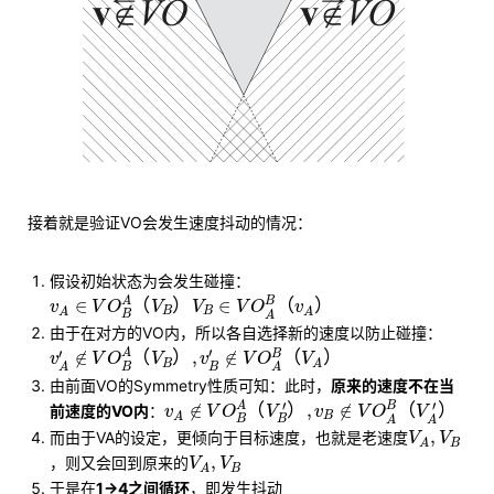
接着就是验证VO会发生速度抖动的情况：
假设初始状态为会发生碰撞：
v
A
∈
V
O
B
A
（
V
B
）
V
B
∈
V
O
A
B
（
v
A
）
A
B
∈
（
）
∈
（
）
v
V
O
V
V
V
O
v
B
B
A
A
B
A
由于在对方的VO内，所以各自选择新的速度以防止碰撞：
v
A
′
∉
V
O
B
A
（
V
B
）
,
v
B
′
∉
V
O
A
B
（
V
A
）
′
′
A
B
∉
（
）
,
∉
（
）
v
V
O
V
v
V
O
V
B
A
B
B
A
A
由前面VO的Symmetry性质可知：此时，
原来的速度不在当
v
A
∉
V
O
B
A
（
V
B
′
）
,
v
B
∉
V
O
A
B
（
V
A
′
）
′
′
A
B
∉
（
）
,
∉
（
）
前速度的VO内
：
v
V
O
V
v
V
O
V
B
A
B
B
A
A
V
A
,
V
B
,
而由于VA的设定，更倾向于目标速度，也就是老速度
V
V
B
A
V
A
,
V
B
,
，则又会回到原来的
V
V
B
A
于是在
1→4之间循环
，即发生抖动