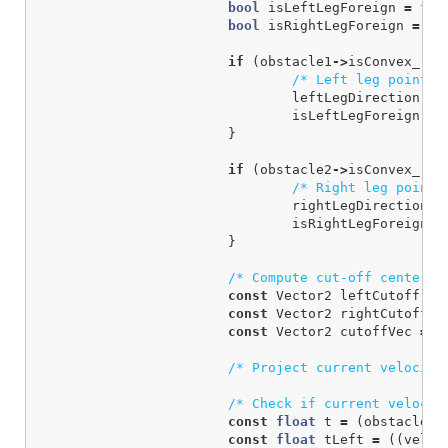
bool
isLeftLegForeign
=
fal
bool
isRightLegForeign
=
fa
if
(
obstacle1
->
isConvex_
&&
/* Left leg points 
leftLegDirection
=
isLeftLegForeign
=
}
if
(
obstacle2
->
isConvex_
&&
/* Right leg points
rightLegDirection
=
isRightLegForeign
=
}
/* Compute cut-off centers.
const
Vector2
leftCutoff
=
const
Vector2
rightCutoff
=
const
Vector2
cutoffVec
=
r
/* Project current velocity
/* Check if current velocit
const
float
t
=
(
obstacle1
const
float
tLeft
=
((
veloc