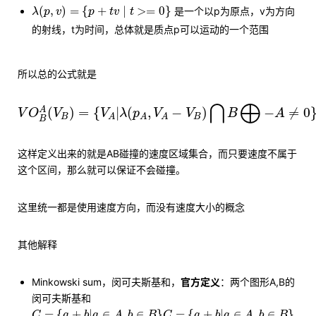
λ
(
p
,
v
)
=
{
p
+
t
v
∣
t
>=
0
}
(
,
)
=
{
+
∣
>
=
0
}
是一个以p为原点，v为方向
λ
p
v
p
t
v
t
的射线，t为时间，总体就是质点p可以运动的一个范围
所以总的公式就是
V
O
B
A
(
V
B
)
=
{
V
A
|
λ
(
p
A
,
V
A
−
V
B
)
⋂
B
⨁
−
A
≠
0
}
⋂
⨁
(
)
=
{
|
(
,
−
)
−
≠
0
A
V
O
V
V
λ
p
V
V
B
A
B
B
A
A
A
B
这样定义出来的就是AB碰撞的速度区域集合，而只要速度不属于
这个区间，那么就可以保证不会碰撞。
这里统一都是使用速度方向，而没有速度大小的概念
其他解释
Minkowski sum，闵可夫斯基和，
官方定义
：两个图形A,B的
闵可夫斯基和
C
=
{
a
+
b
|
a
∈
A
,
b
∈
B
}
C
=
{
a
+
b
|
a
∈
A
,
b
∈
B
}
=
{
+
|
∈
,
∈
}
=
{
+
|
∈
,
∈
}
C
a
b
a
A
b
B
C
a
b
a
A
b
B