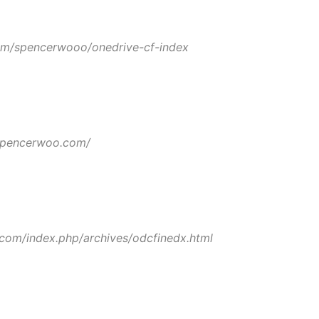
com/spencerwooo/onedrive-cf-index
.spencerwoo.com/
.com/index.php/archives/odcfinedx.html