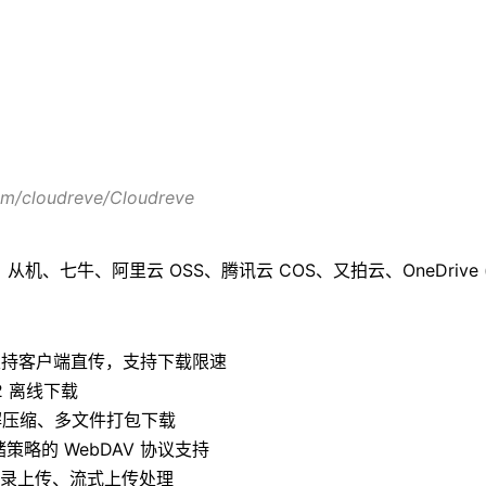
com/cloudreve/Cloudreve
机、从机、七牛、阿里云 OSS、腾讯云 COS、又拍云、OneDriv
载 支持客户端直传，支持下载限速
a2 离线下载
/解压缩、多文件打包下载
储策略的 WebDAV 协议支持
目录上传、流式上传处理