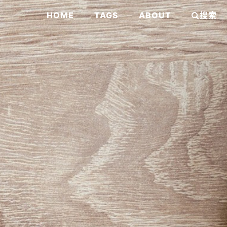
HOME
TAGS
ABOUT
搜索