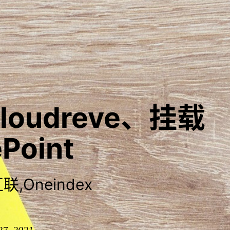
loudreve、挂载
Point
,Oneindex