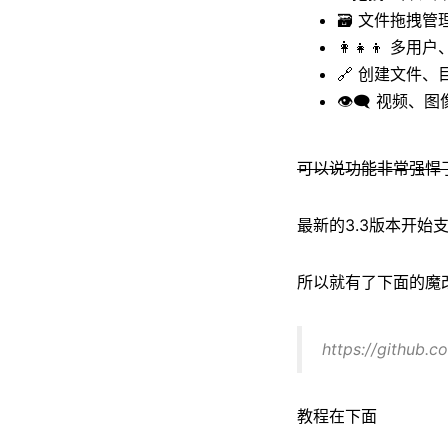
🗃️ 文件拖拽管
👩‍👧‍👦 多
🔗 创建文件
👁️‍🗨️ 视
可以说功能非常强悍了，
最新的3.3版本开始支持
所以就有了下面的魔改版
https://github.
教程在下面