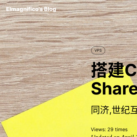
Elmagnifico's Blog
VPS
搭建C
Share
同济,世纪互联
Views:
29
times