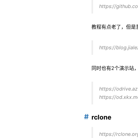
https://github.c
教程有点老了，但是
https://blog.jial
同时也有2个演示站
https://odrive.a
https://od.xkx.m
rclone
https://rclone.or