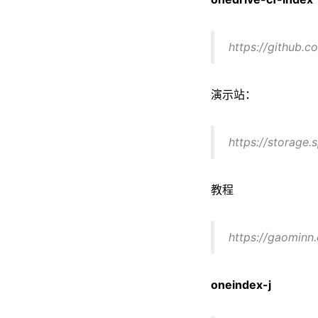
https://github.
演示站：
https://storage
教程
https://gaominn
oneindex-j