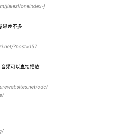
om/jialezi/oneindex-j
意思差不多
ezi.net/?post=157
，音频可以直接播放
zurewebsites.net/odc/
e/
g/