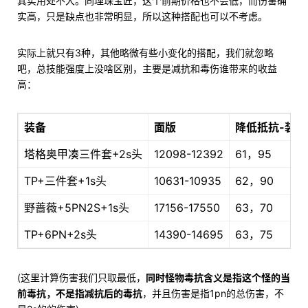
其实用处不大。同理珠宝匠，这个前期价格也不会低，而伤害确
实高，只是缺点也非常明显，所以这种搭配也可以不考虑。
实际上就只有3种，其他略微有些小变化的搭配，我们就忽略
吧，总技能强度上没啥区别，主要是减抗和毒伤谁带来的收益
高：
装备
面版
降低抵抗-装备
塔格奥甲凑三件套+2s头
12098-12392
61，95
TP+三件套+1s头
10631-10935
62，90
野蔷薇+5PN2S+1s头
17156-17550
63，70
TP+6PN+2s头
14390-14695
63，75
(这里计算伤害我们只取最低，
同时怪物毒抗含义是指这个怪的当
前毒抗，不是指减抗后的毒抗
，并且伤害是指1pn的总伤害，不