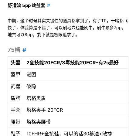
舒适流 5pp 效益套
中期，这个时候其实关键性的道具都拿到了，有了TP，干啥都飞
快了，体验算是不错了，可以刷地穴也能刷牛，刷牛顶多7pp，
地穴可以8pp，剩下就是极限追求了。
75档
头盔
2全技能20FCR/3毒技能20FCR-有2s最好
盔甲
谜团
武器
破隐
盾牌
塔格奥盾
手套
塔格奥手 20FCR
腰带
塔格奥腰带
鞋子
10FHR+全抗鞋，可以的话30移速+敏捷