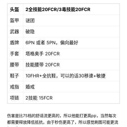
头盔
2全技能20FCR/3毒技能20FCR
盔甲
谜团
武器
破隐
盾牌
6PN 或者 5PN，偏向最好
手套
塔格奥手 20FCR
腰带
技能腰带 20FCR
鞋子
10FHR+全抗鞋，可以的话30移速+敏捷
戒指
婚戒
项链
2技能 15FCR
伤害是比75档的舒适流更高的，所以他能打更高pp，当然每次
都需要释放降低抵抗，由于秒伤更高了，所以感觉刷图可能更流