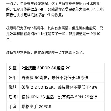
一点点，牛还有生命恢复呢，这个生命恢复是按照百分比恢复
的，但是具体数据查不到，只能说你还需要额外大概400-500的
面板伤害才足以抵抗掉这个生命恢复。
极限毒只为了8pp能毒牛，其实有点离谱，但是确实也能玩，只
是效率和刚毅剑纯炸牛比还是差了一些，但是装逼是一个顶10
个。
装备都非常极限，伤害真的是差一点牛就毒不死了。
头盔
2全技能 20FCR 30跑速 2S
盔甲
野蔷薇 50毒伤，最低不能低于45毒伤
武器
破隐 2 2 50 12EK，减抗最好不要低于48%
盾牌
偏斜 6PN 2S 蓝盾，没有偏斜 5PN 2S也行
手套
塔格奥手 20FCR