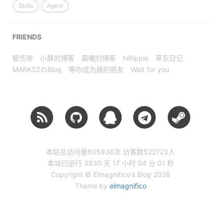
Skills
Agent
FRIENDS
智伤帝
小静的博客
晨曦的博客
hiRipple
草东日记
MARKSZのBlog
等你成为我的朋友
Wait for you
本站总访问量
605936
次
访客数
522723
人
本站已运行 3930 天
17 小时 04 分 01 秒
Copyright © Elmagnifico's Blog 2026
Theme by
elmagnifico