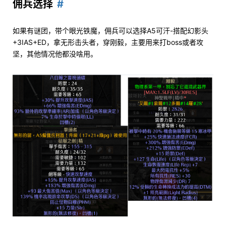
佣兵选择
如果有谜团，带个眼光铁魔，佣兵可以选择A5可汗-搭配幻影头
+3IAS+ED，拿无形击头者，穿刚毅，主要用来打boss或者攻
坚，其他情况他都没啥用。