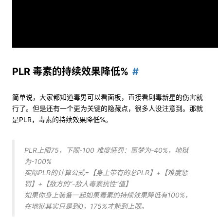
PLR 毒素的持续效果降低%
简单说，大家都知道毒男可以看面板，直接看剧毒新星的伤害就
行了。但是还有一个更为关键的隐藏点，很多人没注意到。那就
是PLR，毒素的持续效果降低%。
PLR上限75，下限-100 难度惩罚：噩梦为-40%，地狱
为-100%
实际PLR的计算公式=【身上带有的总PLR】+【难度惩
罚】+【敌方的“-敌人毒素抗性”值】
如果你身上装备一起如果毒素的持续效果降低有100%，
在地狱其实只是到0，175%才能到上限。