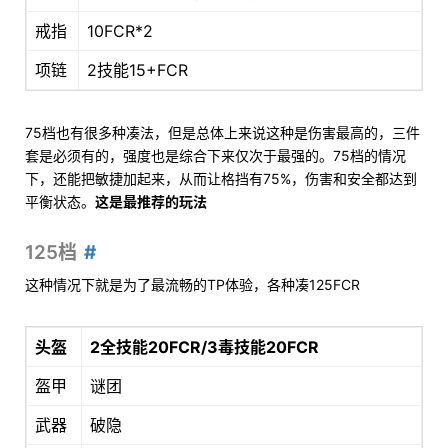
戒指
10FCR*2
项链
2技能15+FCR
75档也有很多种凑法，但是总体上来说这种是伤害最高的，三件
套是必须有的，强度也是综合下来仅次于最强的。75档的情况
下，还能把敏捷加起来，从而让格挡有75%，伤害和安全都达到
平衡状态。
这是最推荐的玩法
125档
这种情况下就是为了最流畅的TP体验，各种凑125FCR
头盔
2全技能20FCR/3毒技能20FCR
盔甲
谜团
武器
破隐