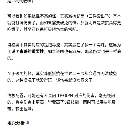
是2s的的伤害)
可以看到如果抗性不高的怪，其实减抗够高（三件套出马）基本
就能打满伤害了，而如果需要破免的怪，那就明显是减抗高得更
吃香了，甚至可以吊打极限伤害的搭配。
塔格奥甲其实对应的是跑毒流，其实赢在了多一个毒珠，这里为
了说明
毒珠的重要性
，如果谜团也有2s头，那么伤害也是一样高
的。
至于破免的怪，其实降低抵抗在世界二三层都会遇到无法破免
的，这种情况下就没得玩，谈伤害就没啥意义了。
终极配置，可能还有人会问 TP+6PN 对应的伤害，毫无疑问
的，肯定伤害上更高，毕竟高了3级技能，同时可以用技能腰
带，输出拉满。
地穴分析