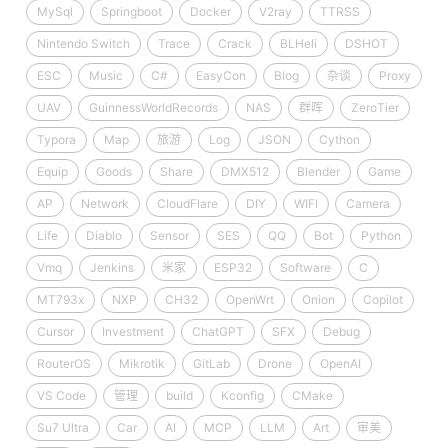
MySql
Springboot
Docker
V2ray
TTRSS
Nintendo Switch
Trace
Crack
BLHeli
DSHOT
ESC
Music
C#
EasyCon
Blog
杂谈
Proxy
UAV
GuinnessWorldRecords
NAS
群晖
ZeroTier
Typora
Map
旅游
Log
JSON
Cython
Equip
Goods
Share
DMX512
Blender
Game
AP
Network
CloudFlare
DIY
WIFI
Camera
Life
Diablo
Sensor
SES
QQ
Bot
Python
Vmq
Jenkins
米家
ESP32
Software
C
MT793x
NXP
CH32
OpenWrt
Onion
Copilot
Cursor
Investment
ChatGPT
SFX
Debug
RouterOS
Mikrotik
GitLab
Drone
OpenAI
VS Code
管理
build
Kconfig
CMake
Su7 Ultra
Car
AI
MCP
LLM
Art
审美