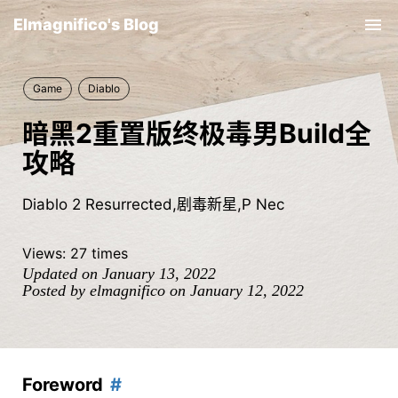
Elmagnifico's Blog
Tog
nav
Game
Diablo
暗黑2重置版终极毒男Build全
攻略
Diablo 2 Resurrected,剧毒新星,P Nec
Views:
27
times
Updated on January 13, 2022
Posted by elmagnifico on January 12, 2022
Foreword