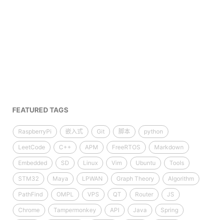
FEATURED TAGS
RaspberryPi
嵌入式
Git
脚本
python
LeetCode
C++
APM
FreeRTOS
Markdown
Embedded
SD
Linux
Vim
Ubuntu
Tools
STM32
Maya
LPWAN
Graph Theory
Algorithm
PathFind
OMPL
VPS
QT
Router
JS
Chrome
Tampermonkey
API
Java
Spring