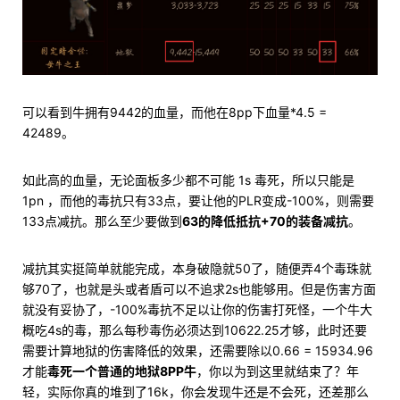
可以看到牛拥有9442的血量，而他在8pp下血量*4.5 =
42489。
如此高的血量，无论面板多少都不可能 1s 毒死，所以只能是
1pn ，而他的毒抗只有33点，要让他的PLR变成-100%，则需要
133点减抗。那么至少要做到
63的降低抵抗+70的装备减抗
。
减抗其实挺简单就能完成，本身破隐就50了，随便弄4个毒珠就
够70了，也就是头或者盾可以不追求2s也能够用。但是伤害方面
就没有妥协了，-100%毒抗不足以让你的伤害打死怪，一个牛大
概吃4s的毒，那么每秒毒伤必须达到10622.25才够，此时还要
需要计算地狱的伤害降低的效果，还需要除以0.66 = 15934.96
才能
毒死一个普通的地狱8PP牛
，你以为到这里就结束了？年
轻，实际你真的堆到了16k，你会发现牛还是不会死，还差那么