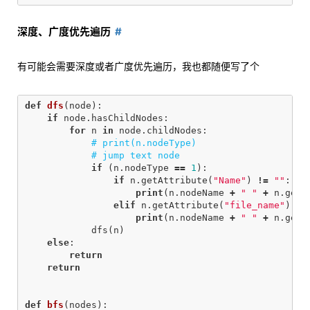
深度、广度优先遍历
有可能会需要深度或者广度优先遍历，我也都随便写了个
def
dfs
(
node
):
if
node
.
hasChildNodes
:
for
n
in
node
.
childNodes
:
if
(
n
.
nodeType
==
1
):
if
n
.
getAttribute
(
"Name"
)
!=
""
:
print
(
n
.
nodeName
+
" "
+
n
.
getA
elif
n
.
getAttribute
(
"file_name"
)
!=
print
(
n
.
nodeName
+
" "
+
n
.
getA
dfs
(
n
)
else
:
return
return
def
bfs
(
nodes
):