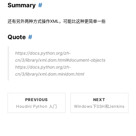
Summary
还有另外两种方式操作XML，可能比这种更简单一些
Quote
https://docs.python.org/zh-
cn/3/library/xml.dom.html#document-objects
https://docs.python.org/zh-
cn/3/library/xml.dom.minidom.html
PREVIOUS
NEXT
Houdini Python 入门
Windows下SSH和Jenkins