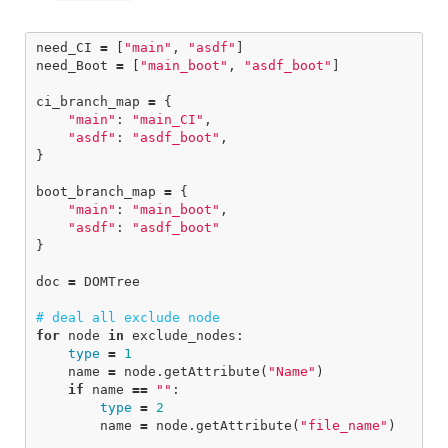
need_CI
=
[
"main"
,
"asdf"
]
need_Boot
=
[
"main_boot"
,
"asdf_boot"
]
ci_branch_map
=
{
"main"
:
"main_CI"
,
"asdf"
:
"asdf_boot"
,
}
boot_branch_map
=
{
"main"
:
"main_boot"
,
"asdf"
:
"asdf_boot"
}
doc
=
DOMTree
for
node
in
exclude_nodes
:
type
=
1
name
=
node
.
getAttribute
(
"Name"
)
if
name
==
""
:
type
=
2
name
=
node
.
getAttribute
(
"file_name"
)