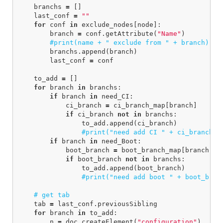
branchs
=
[]
last_conf
=
""
for
conf
in
exclude_nodes
[
node
]:
branch
=
conf
.
getAttribute
(
"Name"
)
branchs
.
append
(
branch
)
last_conf
=
conf
to_add
=
[]
for
branch
in
branchs
:
if
branch
in
need_CI
:
ci_branch
=
ci_branch_map
[
branch
]
if
ci_branch
not
in
branchs
:
to_add
.
append
(
ci_branch
)
if
branch
in
need_Boot
:
boot_branch
=
boot_branch_map
[
branch
]
if
boot_branch
not
in
branchs
:
to_add
.
append
(
boot_branch
)
tab
=
last_conf
.
previousSibling
for
branch
in
to_add
:
n
=
doc
.
createElement
(
"configuration"
)