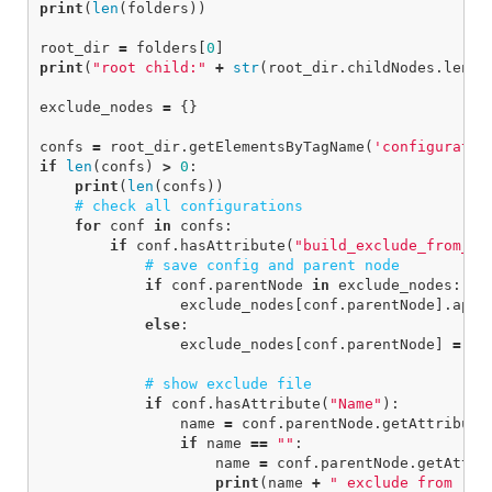
print
(
len
(
folders
))
root_dir
=
folders
[
0
]
print
(
"root child:"
+
str
(
root_dir
.
childNodes
.
lengt
exclude_nodes
=
{}
confs
=
root_dir
.
getElementsByTagName
(
'configuratio
if
len
(
confs
)
>
0
:
print
(
len
(
confs
))
for
conf
in
confs
:
if
conf
.
hasAttribute
(
"build_exclude_from_bu
if
conf
.
parentNode
in
exclude_nodes
:
exclude_nodes
[
conf
.
parentNode
].
appe
else
:
exclude_nodes
[
conf
.
parentNode
]
=
[
c
if
conf
.
hasAttribute
(
"Name"
):
name
=
conf
.
parentNode
.
getAttribute
if
name
==
""
:
name
=
conf
.
parentNode
.
getAttri
print
(
name
+
" exclude from "
+