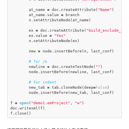
at_name
=
doc
.
createAttribute
(
"Name"
)
at_name
.
value
=
branch
n
.
setAttributeNode
(
at_name
)
ex
=
doc
.
createAttribute
(
"build_exclude_fro
ex
.
value
=
"Yes"
n
.
setAttributeNode
(
ex
)
new
=
node
.
insertBefore
(
n
,
last_conf
)
newline
=
doc
.
createTextNode
(
""
)
node
.
insertBefore
(
newline
,
last_conf
)
new_tab
=
tab
.
cloneNode
(
deep
=
False
)
node
.
insertBefore
(
new_tab
,
last_conf
)
f
=
open
(
"demo1.emProject"
,
"w"
)
doc
.
writexml
(
f
)
f
.
close
()