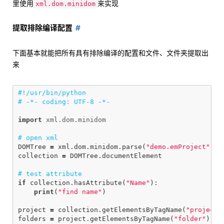
里使用
来实现
xml.dom.minidom
提取排除编译配置
下面基本就能把所有具有排除编译的配置和文件、文件夹提取出
来
#!/usr/bin/python

import
xml.dom.minidom
DOMTree
=
xml
.
dom
.
minidom
.
parse
(
"demo.emProject"
)
collection
=
DOMTree
.
documentElement
if
collection
.
hasAttribute
(
"Name"
):
print
(
"find name"
)
project
=
collection
.
getElementsByTagName
(
"project"
folders
=
project
.
getElementsByTagName
(
"folder"
)