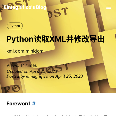
Elmagnifico's Blog
Tog
nav
Python
Python读取XML并修改导出
xml.dom.minidom
Views:
14
times
Updated on April 25, 2023
Posted by elmagnifico on April 25, 2023
Foreword