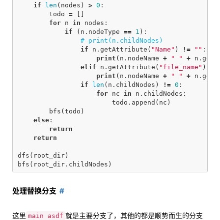
if
len
(
nodes
)
>
0
:
todo
=
[]
for
n
in
nodes
:
if
(
n
.
nodeType
==
1
):
if
n
.
getAttribute
(
"Name"
)
!=
""
:
print
(
n
.
nodeName
+
" "
+
n
.
getA
elif
n
.
getAttribute
(
"file_name"
)
!=
print
(
n
.
nodeName
+
" "
+
n
.
getA
if
len
(
n
.
childNodes
)
!=
0
:
for
nc
in
n
.
childNodes
:
todo
.
append
(
nc
)
bfs
(
todo
)
else
:
return
return
dfs
(
root_dir
)
bfs
(
root_dir
.
childNodes
)
处理替换分支
这里
就是主要分支了，其他的都是顺势而生的分支
main asdf