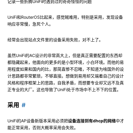
记录一些折腾UniFi时遇到过的奇奇怪怪的问题
UniFi和RouterOS比起来，感觉贼难用，特别是采用，发现设备
响应非常慢，急死个人。
经常会出现站点文件里的设备采用失败，对不上了。
虽然UniFi的AC设计的非常高大上，但是真正需要配置的东西却
都隐藏起来，他面向的更多的是小型环境，小白环境。而他的易
用程度如果和国内的比，那简直惨不忍睹，不知道为啥国外的设
计思路都非常繁琐，不够直接。想做到易用却又端着自己的设计
风格和程序框架上的思路，自我矛盾，而想要专业却又远不及真
正专业的大厂。这也导致了UniFi处于市场中不上不下的位置。
采用
UniFi的AP设备新版本采用必须把
设备连接到有dhcp的网络
中才
能正常采用，否则大概率采用会失败。