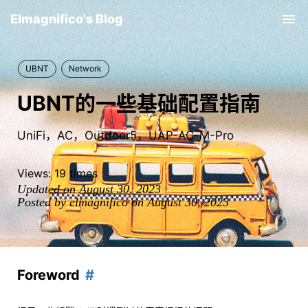
Elmagnifico's Blog
Tog
nav
UBNT
Network
UBNT的一些基础配置指南
UniFi，AC，Outdoor5，UAP-AC-M-Pro
Views:
19
times
Updated on August 30, 2023
Posted by elmagnifico on August 30, 2023
Foreword