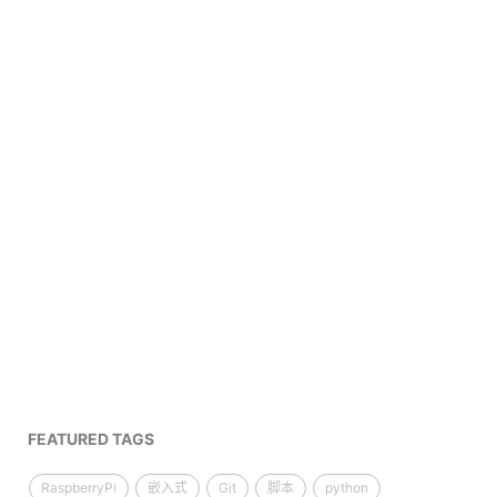
FEATURED TAGS
RaspberryPi
嵌入式
Git
脚本
python