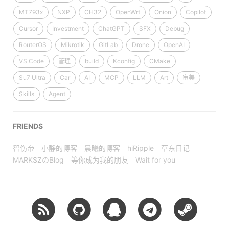
MT793x
NXP
CH32
OpenWrt
Onion
Copilot
Cursor
Investment
ChatGPT
SFX
Debug
RouterOS
Mikrotik
GitLab
Drone
OpenAI
VS Code
管理
build
Kconfig
CMake
Su7 Ultra
Car
AI
MCP
LLM
Art
审美
Skills
Agent
FRIENDS
智伤帝
小静的博客
晨曦的博客
hiRipple
草东日记
MARKSZのBlog
等你成为我的朋友
Wait for you