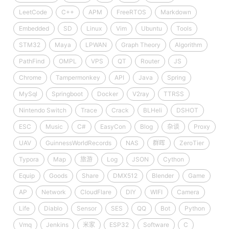
LeetCode
C++
APM
FreeRTOS
Markdown
Embedded
SD
Linux
Vim
Ubuntu
Tools
STM32
Maya
LPWAN
Graph Theory
Algorithm
PathFind
OMPL
VPS
QT
Router
JS
Chrome
Tampermonkey
API
Java
Spring
MySql
Springboot
Docker
V2ray
TTRSS
Nintendo Switch
Trace
Crack
BLHeli
DSHOT
ESC
Music
C#
EasyCon
Blog
杂谈
Proxy
UAV
GuinnessWorldRecords
NAS
群晖
ZeroTier
Typora
Map
旅游
Log
JSON
Cython
Equip
Goods
Share
DMX512
Blender
Game
AP
Network
CloudFlare
DIY
WIFI
Camera
Life
Diablo
Sensor
SES
QQ
Bot
Python
Vmq
Jenkins
米家
ESP32
Software
C