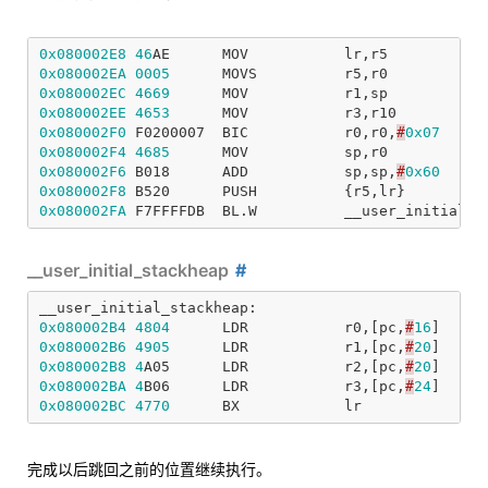
0x080002E8
46
AE
MOV
lr
,
r5
0x080002EA
0005
MOVS
r5
,
r0
0x080002EC
4669
MOV
r1
,
sp
0x080002EE
4653
MOV
r3
,
r10
0x080002F0
F0200007
BIC
r0
,
r0
,
#
0x07
0x080002F4
4685
MOV
sp
,
r0
0x080002F6
B018
ADD
sp
,
sp
,
#
0x60
0x080002F8
B520
PUSH
{
r5
,
lr
}
0x080002FA
F7FFFFDB
BL
.
W
__user_initial_s
__user_initial_stackheap
__user_initial_stackheap:
0x080002B4
4804
LDR
r0
,[
pc
,
#
16
]
;
@
0x080002B6
4905
LDR
r1
,[
pc
,
#
20
]
;
@
0x080002B8
4
A05
LDR
r2
,[
pc
,
#
20
]
;
@
0x080002BA
4
B06
LDR
r3
,[
pc
,
#
24
]
;
@
0x080002BC
4770
BX
lr
完成以后跳回之前的位置继续执行。