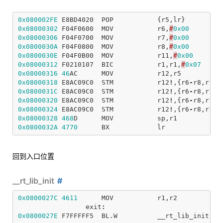
0x080002FE
E8BD4020
POP
{
r5
,
lr
}
0x08000302
F04F0600
MOV
r6
,
#
0x00
0x08000306
F04F0700
MOV
r7
,
#
0x00
0x0800030A
F04F0800
MOV
r8
,
#
0x00
0x0800030E
F04F0B00
MOV
r11
,
#
0x00
0x08000312
F0210107
BIC
r1
,
r1
,
#
0x07
0x08000316
46
AC
MOV
r12
,
r5
0x08000318
E8AC09C0
STM
r12
!
,{
r6
-
r8
,
r11
}
0x0800031C
E8AC09C0
STM
r12
!
,{
r6
-
r8
,
r11
}
0x08000320
E8AC09C0
STM
r12
!
,{
r6
-
r8
,
r11
}
0x08000324
E8AC09C0
STM
r12
!
,{
r6
-
r8
,
r11
}
0x08000328
468
D
MOV
sp
,
r1
0x0800032A
4770
BX
lr
回到入口位置
__rt_lib_init
0x0800027C
4611
MOV
r1
,
r2
exit
:
0x0800027E
F7FFFFF5
BL
.
W
__rt_lib_init
(
0