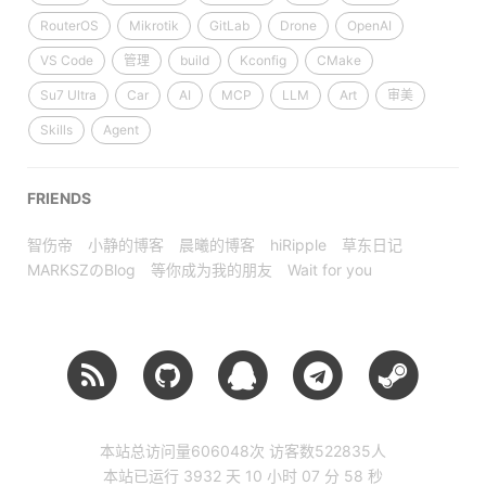
RouterOS
Mikrotik
GitLab
Drone
OpenAI
VS Code
管理
build
Kconfig
CMake
Su7 Ultra
Car
AI
MCP
LLM
Art
审美
Skills
Agent
FRIENDS
智伤帝
小静的博客
晨曦的博客
hiRipple
草东日记
MARKSZのBlog
等你成为我的朋友
Wait for you
本站总访问量
606048
次
访客数
522835
人
本站已运行 3932 天
10 小时 07 分 58 秒