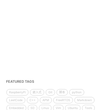
FEATURED TAGS
RaspberryPi
嵌入式
Git
脚本
python
LeetCode
C++
APM
FreeRTOS
Markdown
Embedded
SD
Linux
Vim
Ubuntu
Tools