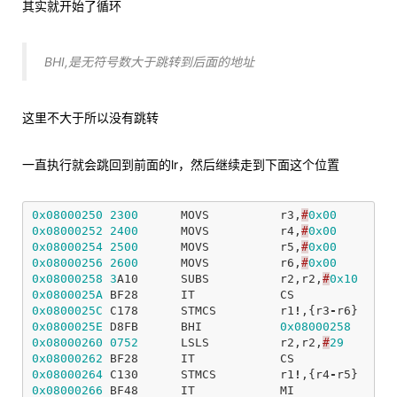
其实就开始了循环
BHI,是无符号数大于跳转到后面的地址
这里不大于所以没有跳转
一直执行就会跳回到前面的lr，然后继续走到下面这个位置
0x08000250
2300
MOVS
r3
,
#
0x00
0x08000252
2400
MOVS
r4
,
#
0x00
0x08000254
2500
MOVS
r5
,
#
0x00
0x08000256
2600
MOVS
r6
,
#
0x00
0x08000258
3
A10
SUBS
r2
,
r2
,
#
0x10
0x0800025A
BF28
IT
CS
0x0800025C
C178
STMCS
r1
!
,{
r3
-
r6
}
0x0800025E
D8FB
BHI
0x08000258
0x08000260
0752
LSLS
r2
,
r2
,
#
29
0x08000262
BF28
IT
CS
0x08000264
C130
STMCS
r1
!
,{
r4
-
r5
}
0x08000266
BF48
IT
MI