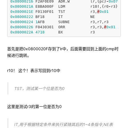
0x08000216
F2AF0E09
ADR
.
W
lr
,{
pc
}
-
0x07
;
0x0800021A
E8BA000F
LDM
r10
!
,{
r0
-
r3
}
0x0800021E
F0130F01
TST
r3
,
#
0x01
0x08000222
BF18
IT
NE
0x08000224
1
AFB
SUBNE
r3
,
r7
,
r3
0x08000226
F0430301
ORR
r3
,
r3
,
#
0x01
0x0800022A
4718
BX
r3
首先是把0x0800020F存到了lr中，后面需要回到上面的cmp时
候进行跳转。
r10！ 这个！表示写回到r10中
TST，测试某一个位是否为0
这里是测试r3的第一位是否为0
IT,用于根据特定条件来执行紧随其后的1~4条指令,NE表