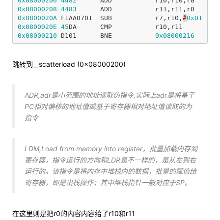
0x08000206
4482
ADD
r10
,
r10
,
r0
0x08000208
4483
ADD
r11
,
r11
,
r0
0x0800020A
F1AA0701
SUB
r7
,
r10
,
#
0x01
0x0800020E
45
DA
CMP
r10
,
r11
0x08000210
D101
BNE
0x08000216
跳转到__scatterload (0x08000200)
ADR,adr是小范围的地址读取伪指令,实际上adr是将基于
PC相对偏移的地址值或基于寄存器相对地址值读取的为
指令
LDM,Load from memory into register，批量加载内存到
寄存器，指令运行的方向和LDR是不一样的，是从左到右
运行的。该指令是将内存中堆栈内的数据，批量的赋值给
寄存器，即是出栈操作；其中堆栈指针一般对应于SP。
在这里则是把r0的内容内容给了r10和r11