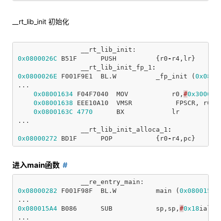
__rt_lib_init 初始化
__rt_lib_init:
0x0800026C
B51F
PUSH
{
r0
-
r4
,
lr
}
__rt_lib_init_fp_1
:
0x0800026E
F001F9E1
BL
.
W
_fp_init
(
0x0800
...
0x08001634
F04F7040
MOV
r0
,
#
0x300000
0x08001638
EEE10A10
VMSR
FPSCR
,
r0
0x0800163C
4770
BX
lr
...
__rt_lib_init_alloca_1
:
0x08000272
BD1F
POP
{
r0
-
r4
,
pc
}
进入main函数
__re_entry_main:
0x08000282
F001F98F
BL
.
W
main
(
0x080015A4
...
0x080015A4
B086
SUB
sp
,
sp
,
#
0x18
ial_s
...