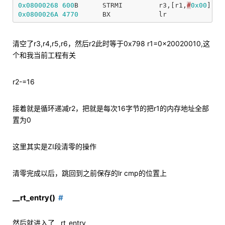
0x08000268
600
B
STRMI
r3
,[
r1
,
#
0x00
]
0x0800026A
4770
BX
lr
清空了r3,r4,r5,r6，然后r2此时等于0x798 r1=0x20020010,这
个和我当前工程有关
r2-=16
接着就是循环递减r2，把就是每次16字节的把r1的内存地址全部
置为0
这里其实是ZI段清零的操作
清零完成以后，跳回到之前保存的lr cmp的位置上
__rt_entry()
然后就进入了__rt_entry