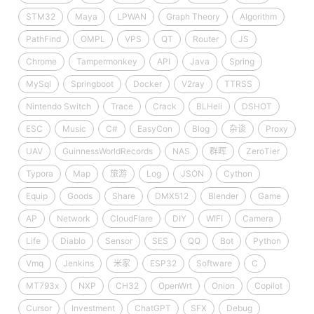
STM32
Maya
LPWAN
Graph Theory
Algorithm
PathFind
OMPL
VPS
QT
Router
JS
Chrome
Tampermonkey
API
Java
Spring
MySql
Springboot
Docker
V2ray
TTRSS
Nintendo Switch
Trace
Crack
BLHeli
DSHOT
ESC
Music
C#
EasyCon
Blog
杂谈
Proxy
UAV
GuinnessWorldRecords
NAS
群晖
ZeroTier
Typora
Map
旅游
Log
JSON
Cython
Equip
Goods
Share
DMX512
Blender
Game
AP
Network
CloudFlare
DIY
WIFI
Camera
Life
Diablo
Sensor
SES
QQ
Bot
Python
Vmq
Jenkins
米家
ESP32
Software
C
MT793x
NXP
CH32
OpenWrt
Onion
Copilot
Cursor
Investment
ChatGPT
SFX
Debug