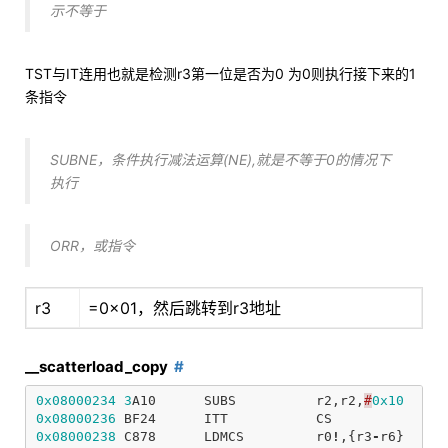
示不等于
TST与IT连用也就是检测r3第一位是否为0 为0则执行接下来的1
条指令
SUBNE，条件执行减法运算(NE),就是不等于0的情况下
执行
ORR，或指令
r3
=0x01，然后跳转到r3地址
__scatterload_copy
0x08000234
3
A10
SUBS
r2
,
r2
,
#
0x10
0x08000236
BF24
ITT
CS
0x08000238
C878
LDMCS
r0
!
,{
r3
-
r6
}