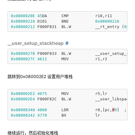
0x0800020E
45
DA
CMP
r10
,
r11
0x08000210
D101
BNE
0x08000216
0x08000212
F000F831
BL
.
W
__rt_entry
(
0x08
__user_setup_stackheap
0x08000278
F000F833
BL
.
W
__user_setup_sta
0x0800027C
4611
MOV
r1
,
r2
跳转到0x080002E2 设置用户堆栈
0x080002E2
4675
MOV
r5
,
lr
0x080002E4
F000F82C
BL
.
W
__user_libspace
0x08000340
4800
LDR
r0
,[
pc
,
#
0
]
;
@
0
0x08000342
4770
BX
lr
继续运行，然后初始化堆栈