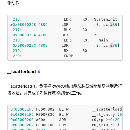
化动作
216
:
LDR
R0
,
=
SystemInit
>
0x08000298
4809
LDR
r0
,[
pc
,
#
36
]
;
217
:
BLX
R0
0x0800029A
4780
BLX
r0
218
:
LDR
R0
,
=
__main
0x0800029C
4809
LDR
r0
,[
pc
,
#
36
]
;
219
:
BX
R0
220
:
ENDP
__scatterload
__scatterload()，负责把RW/RO输出段从装载域地址复制到运行
域地址，并完成了ZI运行域的初始化工作。
0x080001F8
F000F802
BL
.
W
__scatterload
(
0
0x080001FC
F000F83C
BL
.
W
__rt_entry
(
0x08
0x08000200
A00A
ADR
r0
,{
pc
}
+
0x2C
;
0x08000202
E8900C00
LDM
r0
,{
r10
-
r11
}