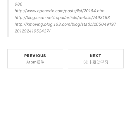
988
http://www.openedv.com/posts/list/20164.htm
http://blog.csdn.net/ropai/article/details/7493168
http://kmoving.blog.163.com/blog/static/205049197
20129241952437/
PREVIOUS
NEXT
Atom插件
SD卡驱动学习