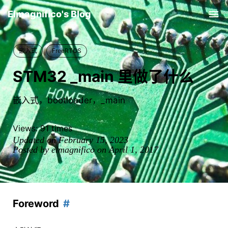
Elmagnifico's Blog
Tog
nav
嵌入式
FreeRTOS
STM32 _main 里做了什么
嵌入式，bootloader，_main
Views:
91
times
Updated on February 15, 2023
Posted by elmagnifico on April 1, 2017
Foreword