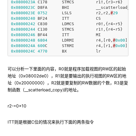
0x0800023A
C178
STMCS
r1
!
,{
r3
-
r6
}
0x0800023C
D8FA
BHI
__scatterload_co
0x0800023E
0752
LSLS
r2
,
r2
,
#
29
0x08000240
BF24
ITT
CS
0x08000242
C830
LDMCS
r0
!
,{
r4
-
r5
}
0x08000244
C130
STMCS
r1
!
,{
r4
-
r5
}
0x08000246
BF44
ITT
MI
0x08000248
6804
LDRMI
r4
,[
r0
,
#
0x00
]
0x0800024A
600
C
STRMI
r4
,[
r1
,
#
0x00
]
0x0800024C
4770
BX
lr
可以分析一下里面的内容，R0就是程序加载视图的RW区的起始
地址（0x08002de0），R1就是要输出的执行视图的RW区的地
址（0x20000000），R2就是要复制的RW数据的个数，R3是复
制函数（__scatterload_copy)的地址。
r2-=0x10
ITT则是根据C位的情况来执行下面的两条指令