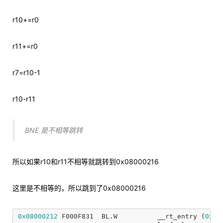
r10+=r0
r11+=r0
r7=r10-1
r10-r11
BNE 是不相等跳转
所以如果r10和r11不相等就跳转到0x08000216
这里是不相等的，所以跳到了0x08000216
0x08000212
F000F831
BL
.
W
__rt_entry
(
0x08