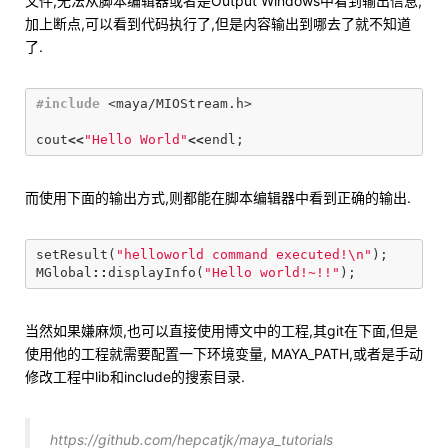
文件,无法从脚本编辑器或者是Output Windows中看到输出信息,
加上断点,可以看到代码执行了,但是内容输出到哪去了就不知道
了.
#include
<maya/MIOStream.h>
cout
<<
"Hello World"
<<
endl
;
而使用下面的输出方式,则都能在脚本编辑器中看到正确的输出.
setResult
(
"helloworld command executed!
\n
"
);
MGlobal
::
displayInfo
(
"Hello world!~!!"
);
当然如果嫌麻烦,也可以直接使用博文中的工程,其git在下面,但是
使用他的工程就需要配置一下环境变量, MAYA_PATH,或者是手动
修改工程中lib和include的搜索目录.
https://github.com/hepcatjk/maya_tutorials