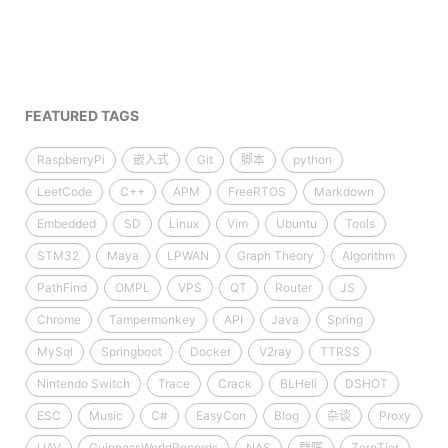
FEATURED TAGS
RaspberryPi
嵌入式
Git
脚本
python
LeetCode
C++
APM
FreeRTOS
Markdown
Embedded
SD
Linux
Vim
Ubuntu
Tools
STM32
Maya
LPWAN
Graph Theory
Algorithm
PathFind
OMPL
VPS
QT
Router
JS
Chrome
Tampermonkey
API
Java
Spring
MySql
Springboot
Docker
V2ray
TTRSS
Nintendo Switch
Trace
Crack
BLHeli
DSHOT
ESC
Music
C#
EasyCon
Blog
杂谈
Proxy
UAV
GuinnessWorldRecords
NAS
群晖
ZeroTier