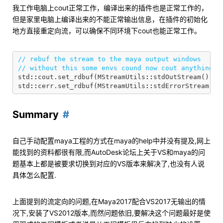
我工作电脑上cout正常工作，编译出来的插件也是正常工作的，
但是家里电脑上编译出来的不能正常输出信息，在插件的初始化
地方直接重定向流，可以确保不同环境下cout也能正常工作。
// rebuf the stream to the maya output windows
// without this some envs cound now cout anything
std
::
cout
.
set_rdbuf
(
MStreamUtils
::
stdOutStream
().
rd
std
::
cerr
.
set_rdbuf
(
MStreamUtils
::
stdErrorStream
().
Summary
自己手动配置maya工程的方式在maya的help中并没有提及,网上
能找到的资料都很有限,而AutoDesk论坛上关于VS和maya的问
题基本上都是被要求切换到对应的VS版本来解决了,也没有人说
具体怎么配置.
上面提到的流定向的问题,在Maya2017配合VS2017无输出的情
况下,安装了VS2012版本,而然问题依旧,要解决这个问题最好是使