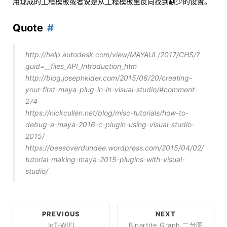
用现成的工程模板或者说是从工程模板里反向找到缺少的设置。
Quote
http://help.autodesk.com/view/MAYAUL/2017/CHS/?
guid=__files_API_Introduction_htm
http://blog.josephkider.com/2015/08/20/creating-
your-first-maya-plug-in-in-visual-studio/#comment-
274
https://nickcullen.net/blog/misc-tutorials/how-to-
debug-a-maya-2016-c-plugin-using-visual-studio-
2015/
https://beesoverdundee.wordpress.com/2015/04/02/
tutorial-making-maya-2015-plugins-with-visual-
studio/
PREVIOUS
NEXT
IoT-WIFI
Bipartite Graph 二分图