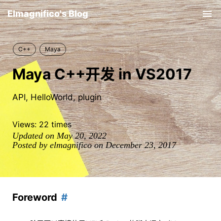
Elmagnifico's Blog
Tog
nav
C++
Maya
Maya C++开发 in VS2017
API, HelloWorld, plugin
Views:
22
times
Updated on May 20, 2022
Posted by elmagnifico on December 23, 2017
Foreword