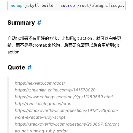
nohup 
jekyll build 
--source
 /root/elmagnificogi.git
Summary
自动化部署还有更好的方法，比如用git action，就可以完美更
新，而不是靠crontab来轮询，后面研究清楚以后会更新到git
action
Quote
https://jekyllrb.com/docs/
https://zhuanlan.zhihu.com/p/141578820
https://www.cnblogs.com/tonyY/p/12150589.html
http://rvm.io/integration/cron
https://stackoverflow.com/questions/19181789/cron-
wont-execute-ruby-script
https://stackoverflow.com/questions/20366718/cront
ab-not-running-ruby-script