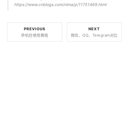
https://www.cnblogs.com/nima/p/11751469.html
PREVIOUS
NEXT
伊机控使用教程
微信、QQ、Telegram对比