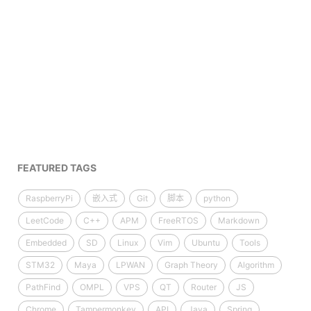
FEATURED TAGS
RaspberryPi
嵌入式
Git
脚本
python
LeetCode
C++
APM
FreeRTOS
Markdown
Embedded
SD
Linux
Vim
Ubuntu
Tools
STM32
Maya
LPWAN
Graph Theory
Algorithm
PathFind
OMPL
VPS
QT
Router
JS
Chrome
Tampermonkey
API
Java
Spring