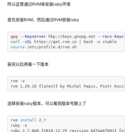
所以这里通过RVM来安装ruby环境
首先安装RVM，然后通过RVM安装ruby
gpg 
--keyserver
 hkp://keys.gnupg.net 
--recv-keys
 40
curl 
-sSL
 https://get.rvm.io | bash 
-s
source
装完以后再看一下版本
rvm 
-v
rvm 1.29.10 
(
latest
)
 by Michal Papis, Piotr Kuczyns
选择安装ruby版本，可以看到版本号跟上了
rvm 
install 
2.7

ruby 
-v
ruby 2.7.0p0 
(
2019-12-25 revision 647ee6f091
)
[
x86_