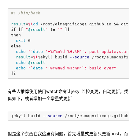
#! /bin/bash
result
=
$(
cd
 /root/elmagnificogi.github.io 
&&
 git pu
if
[[
"
$result
"
!=
""
]]
then

exit 
else

echo
"
`
date
'+%Y%m%d %H:%M'
`
: post update,start b
result
=
$(
jekyll build 
--source
 /root/elmagnificog
echo
$result
echo
"
`
date
'+%Y%m%d %H:%M'
`
: build over"
fi
有些人推荐使用使用watch命令让jekyll监控变更，自动更新，类
似如下，或者增加一个增量式更新
jekyll build 
--source
 /root/elmagnificogi.github.io
但是这个东西在我这里有问题，首先增量式更新只更新post，而