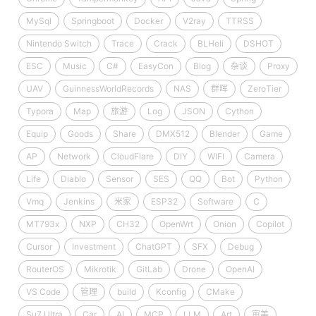
MySql
Springboot
Docker
V2ray
TTRSS
Nintendo Switch
Trace
Crack
BLHeli
DSHOT
ESC
Music
C#
EasyCon
Blog
杂谈
Proxy
UAV
GuinnessWorldRecords
NAS
群晖
ZeroTier
Typora
Map
旅游
Log
JSON
Cython
Equip
Goods
Share
DMX512
Blender
Game
AP
Network
CloudFlare
DIY
WIFI
Camera
Life
Diablo
Sensor
SES
QQ
Bot
Python
Vmq
Jenkins
米家
ESP32
Software
C
MT793x
NXP
CH32
OpenWrt
Onion
Copilot
Cursor
Investment
ChatGPT
SFX
Debug
RouterOS
Mikrotik
GitLab
Drone
OpenAI
VS Code
管理
build
Kconfig
CMake
Su7 Ultra
Car
AI
MCP
LLM
Art
审美