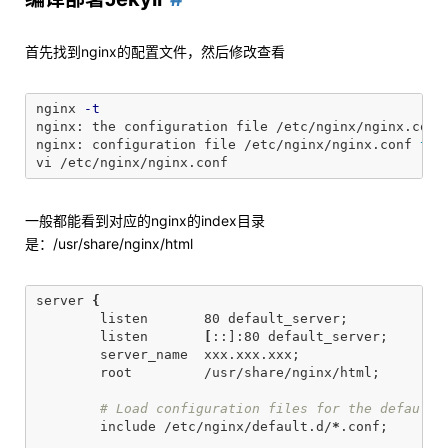
首先找到nginx的配置文件，然后修改查看
nginx 
-t
nginx: the configuration file /etc/nginx/nginx.conf 
nginx: configuration file /etc/nginx/nginx.conf 
tes
一般都能看到对应的nginx的index目录
是：/usr/share/nginx/html
server 
{
        listen       80 default_server
;
        listen       
[
::]:80 default_server
;
        server_name  xxx.xxx.xxx
;
        root         /usr/share/nginx/html
;
# Load configuration files for the default 
        include /etc/nginx/default.d/
*
.conf
;