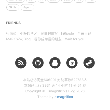
Skills
Agent
FRIENDS
智伤帝
小静的博客
晨曦的博客
hiRipple
草东日记
MARKSZのBlog
等你成为我的朋友
Wait for you
本站总访问量
606001
次
访客数
522788
人
本站已运行 3931 天
14 小时 11 分 51 秒
Copyright © Elmagnifico's Blog 2026
Theme by
elmagnifico