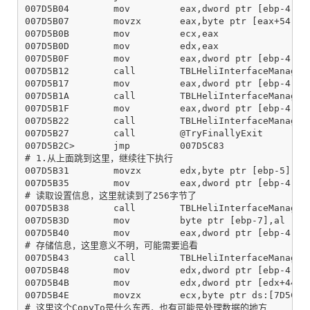
007D5B04        mov         eax,dword ptr [ebp-4]

007D5B07        movzx       eax,byte ptr [eax+54];TB
007D5B0B        mov         ecx,eax

007D5B0D        mov         edx,eax

007D5B0F        mov         eax,dword ptr [ebp-4]

007D5B12        call        TBLHeliInterfaceManager.
007D5B17        mov         eax,dword ptr [ebp-4]

007D5B1A        call        TBLHeliInterfaceManager.
007D5B1F        mov         eax,dword ptr [ebp-4]

007D5B22        call        TBLHeliInterfaceManager.
007D5B27        call        @TryFinallyExit

007D5B2C>       jmp         007D5C83

# 1.从上面跳到这里，继续往下执行

007D5B31        movzx       edx,byte ptr [ebp-5]

007D5B35        mov         eax,dword ptr [ebp-4]

# 读取设置信息，这里就读到了256字节了

007D5B38        call        TBLHeliInterfaceManager.
007D5B3D        mov         byte ptr [ebp-7],al

007D5B40        mov         eax,dword ptr [ebp-4]

# 存储信息，这里意义不明，可能需要追看

007D5B43        call        TBLHeliInterfaceManager.
007D5B48        mov         edx,dword ptr [ebp-4]

007D5B4B        mov         edx,dword ptr [edx+44];T
007D5B4E        movzx       ecx,byte ptr ds:[7D5CE0]
# 这里这个CopyTo是什么东西，也有可能是处理数据的地方
