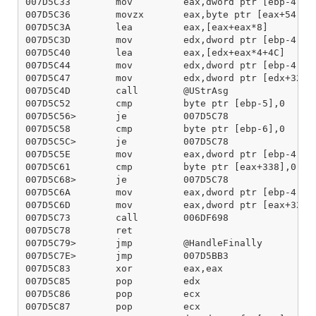
007D5C33        mov         eax,dword ptr [ebp-4]

007D5C36        movzx       eax,byte ptr [eax+54];TB
007D5C3A        lea         eax,[eax+eax*8]

007D5C3D        mov         edx,dword ptr [ebp-4]

007D5C40        lea         eax,[edx+eax*4+4C]

007D5C44        mov         edx,dword ptr [ebp-4]

007D5C47        mov         edx,dword ptr [edx+320];
007D5C4D        call        @UStrAsg

007D5C52        cmp         byte ptr [ebp-5],0

007D5C56>       je          007D5C78

007D5C58        cmp         byte ptr [ebp-6],0

007D5C5C>       je          007D5C78

007D5C5E        mov         eax,dword ptr [ebp-4]

007D5C61        cmp         byte ptr [eax+338],0;TBL
007D5C68>       je          007D5C78

007D5C6A        mov         eax,dword ptr [ebp-4]

007D5C6D        mov         eax,dword ptr [eax+320];
007D5C73        call        006DF698

007D5C78        ret

007D5C79>       jmp         @HandleFinally

007D5C7E>       jmp         007D5BB3

007D5C83        xor         eax,eax

007D5C85        pop         edx

007D5C86        pop         ecx

007D5C87        pop         ecx
