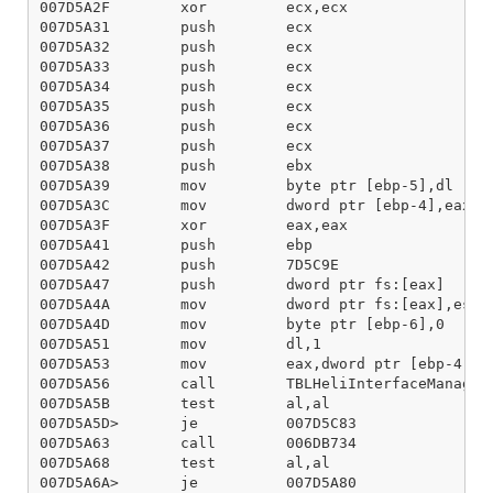
007D5A2F        xor         ecx,ecx

007D5A31        push        ecx

007D5A32        push        ecx

007D5A33        push        ecx

007D5A34        push        ecx

007D5A35        push        ecx

007D5A36        push        ecx

007D5A37        push        ecx

007D5A38        push        ebx

007D5A39        mov         byte ptr [ebp-5],dl

007D5A3C        mov         dword ptr [ebp-4],eax

007D5A3F        xor         eax,eax

007D5A41        push        ebp

007D5A42        push        7D5C9E

007D5A47        push        dword ptr fs:[eax]

007D5A4A        mov         dword ptr fs:[eax],esp

007D5A4D        mov         byte ptr [ebp-6],0

007D5A51        mov         dl,1

007D5A53        mov         eax,dword ptr [ebp-4]

007D5A56        call        TBLHeliInterfaceManager.
007D5A5B        test        al,al

007D5A5D>       je          007D5C83

007D5A63        call        006DB734

007D5A68        test        al,al

007D5A6A>       je          007D5A80
