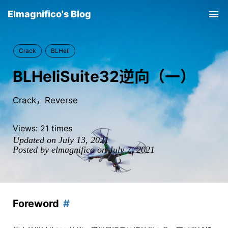
Elmagnifico's Blog
Tog
nav
Crack
BLHeli
BLHeliSuite32逆向（一）
Crack，Reverse
Views:
21
times
Updated on July 13, 2021
Posted by elmagnifico on July 7, 2021
Foreword