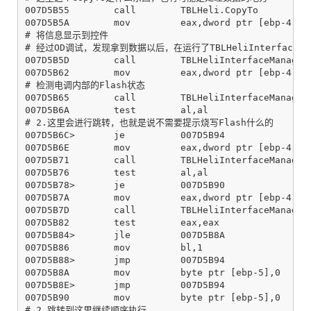
007D5B55        call        TBLHeli.CopyTo

007D5B5A        mov         eax,dword ptr [ebp-4]

# 将信息显示到控件

# 经过OD调试，发现拿到数据以后，在运行了TBLHeliInterfaceMa
007D5B5D        call        TBLHeliInterfaceManager.
007D5B62        mov         eax,dword ptr [ebp-4]

# 检测电调内部的Flash状态

007D5B65        call        TBLHeliInterfaceManager.
007D5B6A        test        al,al

# 2.这里会进行跳转，也就是说不需要提示烧写Flash什么的

007D5B6C>       je          007D5B94

007D5B6E        mov         eax,dword ptr [ebp-4]

007D5B71        call        TBLHeliInterfaceManager.
007D5B76        test        al,al

007D5B78>       je          007D5B90

007D5B7A        mov         eax,dword ptr [ebp-4]

007D5B7D        call        TBLHeliInterfaceManager.
007D5B82        test        eax,eax

007D5B84>       jle         007D5B8A

007D5B86        mov         bl,1

007D5B88>       jmp         007D5B94

007D5B8A        mov         byte ptr [ebp-5],0

007D5B8E>       jmp         007D5B94

007D5B90        mov         byte ptr [ebp-5],0

# 2.跳转到这里继续顺序执行
