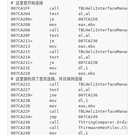
# 这里是开始连接

007CA1FF        call        TBLHeliInterfaceManager.
007CA204        test        al,al

007CA206>       je          007CA250

007CA208        mov         eax,ebx

007CA20A        call        TBLHeliInterfaceManager.
007CA20F        test        al,al

007CA211>       je          007CA236

007CA213        mov         eax,ebx

007CA215        call        TBLHeliInterfaceManager.
007CA21A        test        al,al

007CA21C>       je          007CA22B

007CA21E        mov         dl,1

007CA220        mov         eax,ebx

# 这里面检测了是否连接，并且保持连接

007CA222        call        TBLHeliInterfaceManager.
007CA227        test        al,al

007CA229>       jne         007CA236

007CA22B        mov         dl,1

007CA22D        mov         eax,ebx

007CA22F        call        TBLHeliInterfaceManager.
007CA234>       jmp         007CA249

007CA236        call        TStringComparer.Ordinal

007CA23B        call        TFirmwareHexFiles.ClearS
007CA240        mov         dl,1
