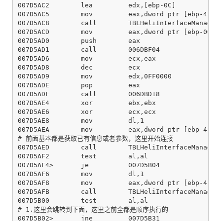
007D5AC2        lea         edx,[ebp-0C]

007D5AC5        mov         eax,dword ptr [ebp-4]

007D5AC8        call        TBLHeliInterfaceManager.
007D5ACD        mov         eax,dword ptr [ebp-0C]

007D5AD0        push        eax

007D5AD1        call        006DBF04

007D5AD6        mov         ecx,eax

007D5AD8        dec         ecx

007D5AD9        mov         edx,0FF0000

007D5ADE        pop         eax

007D5ADF        call        006DBD18

007D5AE4        xor         ebx,ebx

007D5AE6        xor         ecx,ecx

007D5AE8        mov         dl,1

007D5AEA        mov         eax,dword ptr [ebp-4]

# 前面基本都是获取已有信息或者参数，这里开始连接

007D5AED        call        TBLHeliInterfaceManager.
007D5AF2        test        al,al

007D5AF4>       je          007D5B04

007D5AF6        mov         dl,1

007D5AF8        mov         eax,dword ptr [ebp-4]

007D5AFB        call        TBLHeliInterfaceManager.
007D5B00        test        al,al

# 1.这里会跳转到下面，这里之前全都是顺序执行的

007D5B02>       jne         007D5B31
