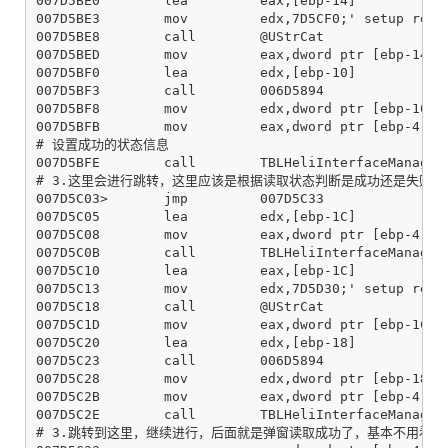
007D5BE0        lea         eax,[ebp-14]

007D5BE3        mov         edx,7D5CF0;' setup read 
007D5BE8        call        @UStrCat

007D5BED        mov         eax,dword ptr [ebp-14]

007D5BF0        lea         edx,[ebp-10]

007D5BF3        call        006D5894

007D5BF8        mov         edx,dword ptr [ebp-10]

007D5BFB        mov         eax,dword ptr [ebp-4]

# 设置成功的状态信息

007D5BFE        call        TBLHeliInterfaceManager.
# 3.这里会进行跳转，这里应该是根据读取状态判断是成功还是失败了
007D5C03>       jmp         007D5C33

007D5C05        lea         edx,[ebp-1C]

007D5C08        mov         eax,dword ptr [ebp-4]

007D5C0B        call        TBLHeliInterfaceManager.
007D5C10        lea         eax,[ebp-1C]

007D5C13        mov         edx,7D5D30;' setup read 
007D5C18        call        @UStrCat

007D5C1D        mov         eax,dword ptr [ebp-1C]

007D5C20        lea         edx,[ebp-18]

007D5C23        call        006D5894

007D5C28        mov         edx,dword ptr [ebp-18]

007D5C2B        mov         eax,dword ptr [ebp-4]

007D5C2E        call        TBLHeliInterfaceManager.
# 3.跳转到这里，继续进行，后面就是弹窗读取成功了，基本不用看了
