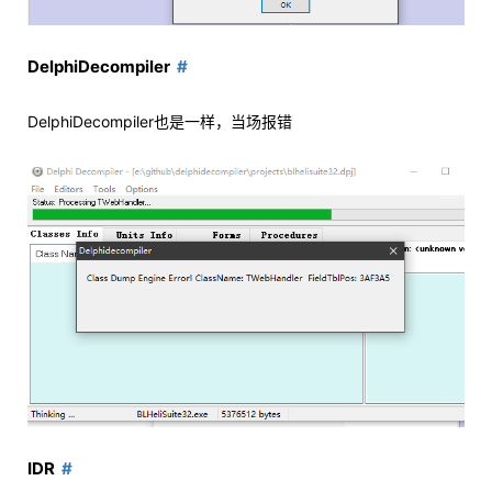
DelphiDecompiler
DelphiDecompiler也是一样，当场报错
IDR