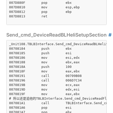
Send_cmd_DeviceReadBLHeliSetupSection
_Unit108.TBLBInterface.Send_cmd_DeviceReadBLHeliSetu
00708184        push        ebx

00708185        push        esi

00708186        mov         esi,edx

00708188        mov         ebx,eax

0070818A        push        100

0070818F        mov         eax,ebx

00708191        call        00709B08

00708196        call        006D7C34

0070819B        mov         ecx,eax

0070819D        mov         edx,esi

0070819F        mov         eax,ebx

# 所以还是追他的TBLBInterface.Send_cmd_DeviceReadFlash

007081A1        call        TBLBInterface.Send_cmd_D
007081A6        pop         esi

007081A7        pop         ebx
