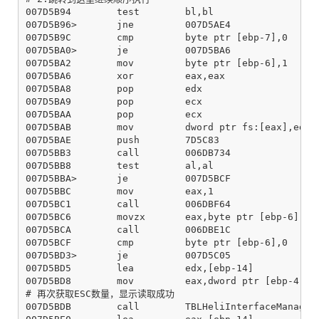
007D5B94        test        bl,bl

007D5B96>       jne         007D5AE4

007D5B9C        cmp         byte ptr [ebp-7],0

007D5BA0>       je          007D5BA6

007D5BA2        mov         byte ptr [ebp-6],1

007D5BA6        xor         eax,eax

007D5BA8        pop         edx

007D5BA9        pop         ecx

007D5BAA        pop         ecx

007D5BAB        mov         dword ptr fs:[eax],edx

007D5BAE        push        7D5C83

007D5BB3        call        006DB734

007D5BB8        test        al,al

007D5BBA>       je          007D5BCF

007D5BBC        mov         eax,1

007D5BC1        call        006DBF64

007D5BC6        movzx       eax,byte ptr [ebp-6]

007D5BCA        call        006DBE1C

007D5BCF        cmp         byte ptr [ebp-6],0

007D5BD3>       je          007D5C05

007D5BD5        lea         edx,[ebp-14]

007D5BD8        mov         eax,dword ptr [ebp-4]

# 再次获取ESC数量，显示读取成功

007D5BDB        call        TBLHeliInterfaceManager.