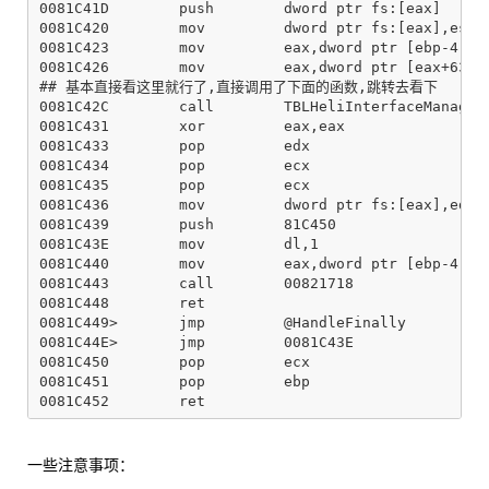
0081C41D        push        dword ptr fs:[eax]

0081C420        mov         dword ptr fs:[eax],esp

0081C423        mov         eax,dword ptr [ebp-4]

0081C426        mov         eax,dword ptr [eax+63C];
## 基本直接看这里就行了,直接调用了下面的函数,跳转去看下

0081C42C        call        TBLHeliInterfaceManager.
0081C431        xor         eax,eax

0081C433        pop         edx

0081C434        pop         ecx

0081C435        pop         ecx

0081C436        mov         dword ptr fs:[eax],edx

0081C439        push        81C450

0081C43E        mov         dl,1

0081C440        mov         eax,dword ptr [ebp-4]

0081C443        call        00821718

0081C448        ret

0081C449>       jmp         @HandleFinally

0081C44E>       jmp         0081C43E

0081C450        pop         ecx

0081C451        pop         ebp

一些注意事项：