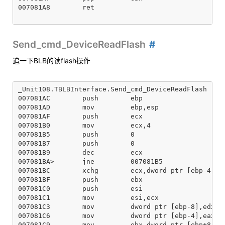
007081A8        ret

Send_cmd_DeviceReadFlash
追一下BLB的读flash操作
_Unit108.TBLBInterface.Send_cmd_DeviceReadFlash

007081AC        push        ebp

007081AD        mov         ebp,esp

007081AF        push        ecx

007081B0        mov         ecx,4

007081B5        push        0

007081B7        push        0

007081B9        dec         ecx

007081BA>       jne         007081B5

007081BC        xchg        ecx,dword ptr [ebp-4]

007081BF        push        ebx

007081C0        push        esi

007081C1        mov         esi,ecx

007081C3        mov         dword ptr [ebp-8],edx

007081C6        mov         dword ptr [ebp-4],eax

007081C9        mov         ebx,dword ptr [ebp+8]
