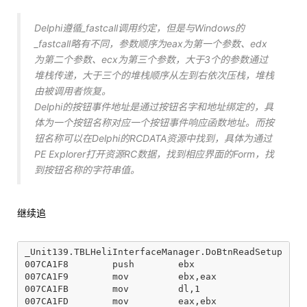
Delphi遵循_fastcall调用约定，但是与Windows的
_fastcall略有不同，参数顺序为eax为第一个参数、edx
为第二个参数、ecx为第三个参数，大于3个的参数通过
堆栈传递，大于三个的堆栈顺序从左到右依次压栈，堆栈
由被调用者恢复。
Delphi的按钮事件地址是通过按钮名字和地址绑定的，具
体为一个按钮名称对应一个按钮事件响应函数地址。而按
钮名称可以在Delphi的RCDATA资源中找到，具体为通过
PE Explorer打开资源RC数据，找到相应界面的Form，找
到按钮名称的字符串值。
继续追
_Unit139.TBLHeliInterfaceManager.DoBtnReadSetup

007CA1F8        push        ebx

007CA1F9        mov         ebx,eax

007CA1FB        mov         dl,1

007CA1FD        mov         eax,ebx
