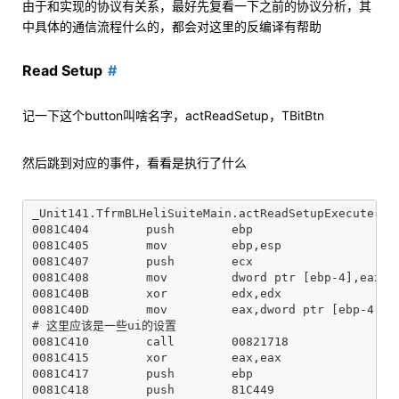
由于和实现的协议有关系，最好先复看一下之前的协议分析，其
中具体的通信流程什么的，都会对这里的反编译有帮助
Read Setup
记一下这个button叫啥名字，actReadSetup，TBitBtn
然后跳到对应的事件，看看是执行了什么
_Unit141.TfrmBLHeliSuiteMain.actReadSetupExecute

0081C404        push        ebp

0081C405        mov         ebp,esp

0081C407        push        ecx

0081C408        mov         dword ptr [ebp-4],eax

0081C40B        xor         edx,edx

0081C40D        mov         eax,dword ptr [ebp-4]

# 这里应该是一些ui的设置

0081C410        call        00821718

0081C415        xor         eax,eax

0081C417        push        ebp

0081C418        push        81C449
