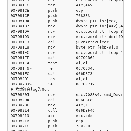
007081CC        xor         eax,eax

007081CE        push        ebp

007081CF        push        708383

007081D4        push        dword ptr fs:[eax]

007081D7        mov         dword ptr fs:[eax],esp

007081DA        mov         eax,dword ptr [ebp-8]

007081DD        mov         edx,dword ptr ds:[404B48
007081E3        call        @DynArrayClear

007081E8        mov         byte ptr [ebp-9],0

007081EC        mov         eax,dword ptr [ebp-4]

007081EF        call        00709B68

007081F4        test        al,al

007081F6>       je          00708345

007081FC        call        006DB734

00708201        test        al,al

00708203>       je          00708219

# 依然符合log的显示

00708205        mov         eax,7083A4;'cmd_DeviceRe
0070820A        call        006DBF8C

0070820F        mov         eax,1

00708214        call        006DBF4C

00708219        xor         edx,edx

0070821B        push        ebp

0070821C        push        70833B
