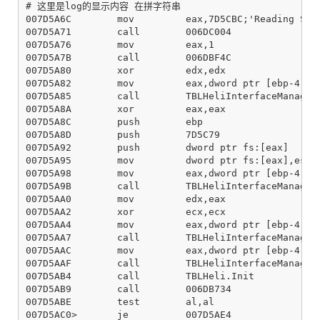
# 这里是log的显示内容 在拼字符串

007D5A6C        mov         eax,7D5CBC;'Reading Setu
007D5A71        call        006DC004

007D5A76        mov         eax,1

007D5A7B        call        006DBF4C

007D5A80        xor         edx,edx

007D5A82        mov         eax,dword ptr [ebp-4]

007D5A85        call        TBLHeliInterfaceManager.
007D5A8A        xor         eax,eax

007D5A8C        push        ebp

007D5A8D        push        7D5C79

007D5A92        push        dword ptr fs:[eax]

007D5A95        mov         dword ptr fs:[eax],esp

007D5A98        mov         eax,dword ptr [ebp-4]

007D5A9B        call        TBLHeliInterfaceManager.
007D5AA0        mov         edx,eax

007D5AA2        xor         ecx,ecx

007D5AA4        mov         eax,dword ptr [ebp-4]

007D5AA7        call        TBLHeliInterfaceManager.
007D5AAC        mov         eax,dword ptr [ebp-4]

007D5AAF        call        TBLHeliInterfaceManager.
007D5AB4        call        TBLHeli.Init

007D5AB9        call        006DB734

007D5ABE        test        al,al

007D5AC0>       je          007D5AE4
