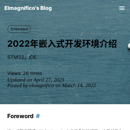
Elmagnifico's Blog
Tog
nav
Embedded
2022年嵌入式开发环境介绍
STM32，IDE
Views:
26
times
Updated on April 27, 2023
Posted by elmagnifico on March 14, 2022
Foreword