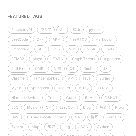
FEATURED TAGS
RaspberryPi
嵌入式
Git
脚本
python
LeetCode
C++
APM
FreeRTOS
Markdown
Embedded
SD
Linux
Vim
Ubuntu
Tools
STM32
Maya
LPWAN
Graph Theory
Algorithm
PathFind
OMPL
VPS
QT
Router
JS
Chrome
Tampermonkey
API
Java
Spring
MySql
Springboot
Docker
V2ray
TTRSS
Nintendo Switch
Trace
Crack
BLHeli
DSHOT
ESC
Music
C#
EasyCon
Blog
杂谈
Proxy
UAV
GuinnessWorldRecords
NAS
群晖
ZeroTier
Typora
Map
旅游
Log
JSON
Cython