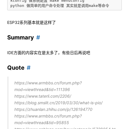
kconfig 做系统配置 make menuconfig

ESP32系列基本就是这样了
Summary
IDE方面的内容实在是太多了，有些日后再说吧
Quote
https://www.armbbs.cn/forum.php?
mod=viewthread&tid=111396
https://www.taterli.com/2206/
https://blog.smslit.cn/2019/03/30/what-is-pio/
https://zhuanlan.zhihu.com/p/126194770
https://www.armbbs.cn/forum.php?
mod=viewthread&tid=95855