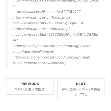
https://www.cnblogs.com/heyxiaotang/p/5728054.ht
ml
https://zhuanlan.zhihu.com/p/392364027
https://www.armbbs.cn/forum.php?
mod=viewthread&tid=111335&highlight=IDE
https://www.armbbs.cn/forum.php?
mod=viewthread&tid=93102&highlight=%B1%C8%BD
%CF
https://devblogs.microsoft.com/cppblog/vscode-
embedded-development/
https://devblogs.microsoft.com/cppblog/visual-
studio-embedded-development/
PREVIOUS
NEXT
STM8开发环境搭建
在VS或者VS Code中做嵌
入式开发