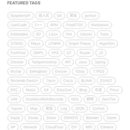
FEATURED TAGS
RaspberryPi
嵌入式
Git
脚本
python
LeetCode
C++
APM
FreeRTOS
Markdown
Embedded
SD
Linux
Vim
Ubuntu
Tools
STM32
Maya
LPWAN
Graph Theory
Algorithm
PathFind
OMPL
VPS
QT
Router
JS
Chrome
Tampermonkey
API
Java
Spring
MySql
Springboot
Docker
V2ray
TTRSS
Nintendo Switch
Trace
Crack
BLHeli
DSHOT
ESC
Music
C#
EasyCon
Blog
杂谈
Proxy
UAV
GuinnessWorldRecords
NAS
群晖
ZeroTier
Typora
Map
旅游
Log
JSON
Cython
Equip
Goods
Share
DMX512
Blender
Game
AP
Network
CloudFlare
DIY
WIFI
Camera