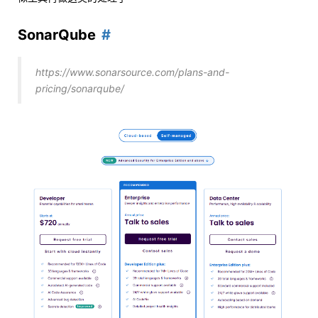
SonarQube
https://www.sonarsource.com/plans-and-
pricing/sonarqube/