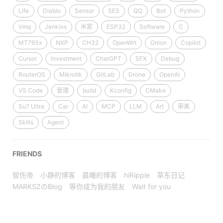
Life
Diablo
Sensor
SES
QQ
Bot
Python
Vmq
Jenkins
米家
ESP32
Software
C
MT793x
NXP
CH32
OpenWrt
Onion
Copilot
Cursor
Investment
ChatGPT
SFX
Debug
RouterOS
Mikrotik
GitLab
Drone
OpenAI
VS Code
管理
build
Kconfig
CMake
Su7 Ultra
Car
AI
MCP
LLM
Art
审美
Skills
Agent
FRIENDS
智伤帝
小静的博客
晨曦的博客
hiRipple
草东日记
MARKSZのBlog
等你成为我的朋友
Wait for you