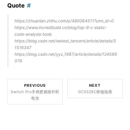
Quote
https://zhuanlan.zhihu.com/p/490064511?utm_id=0
https://www.incredibuild.cn/blog/top-9-c-static-
code-analysis-tools
https://blog.csdn.net/wetest_tencent/article/details/5
1516347
https://blog.csdn.net/yyz_1987/article/details/124589
079
PREVIOUS
NEXT
Switch Pro手柄更换摇杆和
GC0328C移植指南
电池