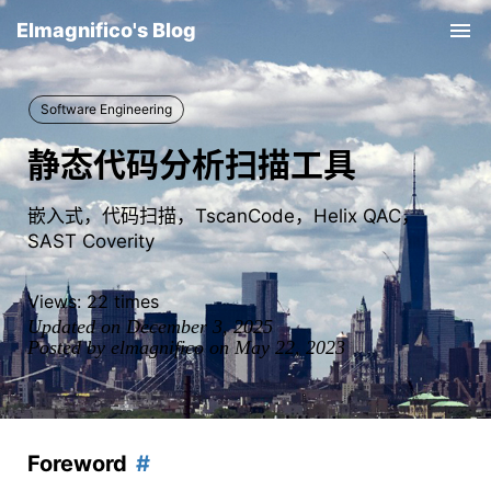
Elmagnifico's Blog
Tog
nav
Software Engineering
静态代码分析扫描工具
嵌入式，代码扫描，TscanCode，Helix QAC，
SAST Coverity
Views:
22
times
Updated on December 3, 2025
Posted by elmagnifico on May 22, 2023
Foreword