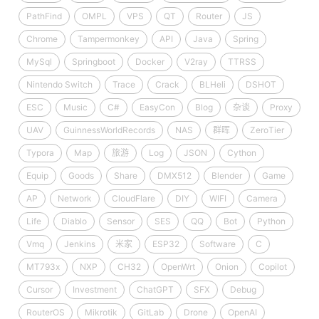
PathFind
OMPL
VPS
QT
Router
JS
Chrome
Tampermonkey
API
Java
Spring
MySql
Springboot
Docker
V2ray
TTRSS
Nintendo Switch
Trace
Crack
BLHeli
DSHOT
ESC
Music
C#
EasyCon
Blog
杂谈
Proxy
UAV
GuinnessWorldRecords
NAS
群晖
ZeroTier
Typora
Map
旅游
Log
JSON
Cython
Equip
Goods
Share
DMX512
Blender
Game
AP
Network
CloudFlare
DIY
WIFI
Camera
Life
Diablo
Sensor
SES
QQ
Bot
Python
Vmq
Jenkins
米家
ESP32
Software
C
MT793x
NXP
CH32
OpenWrt
Onion
Copilot
Cursor
Investment
ChatGPT
SFX
Debug
RouterOS
Mikrotik
GitLab
Drone
OpenAI