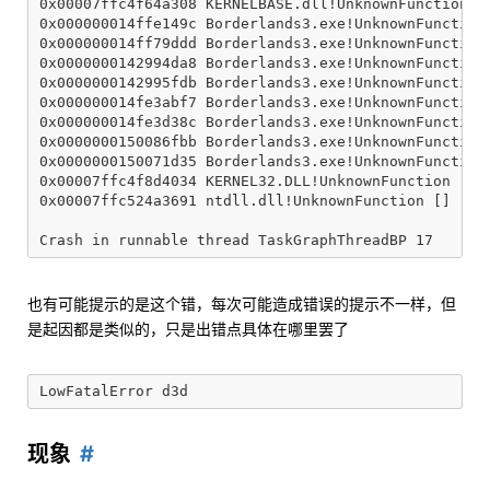
0x00007ffc4f64a308 KERNELBASE.dll!UnknownFunction []
0x000000014ffe149c Borderlands3.exe!UnknownFunction 
0x000000014ff79ddd Borderlands3.exe!UnknownFunction 
0x0000000142994da8 Borderlands3.exe!UnknownFunction 
0x0000000142995fdb Borderlands3.exe!UnknownFunction 
0x000000014fe3abf7 Borderlands3.exe!UnknownFunction 
0x000000014fe3d38c Borderlands3.exe!UnknownFunction 
0x0000000150086fbb Borderlands3.exe!UnknownFunction 
0x0000000150071d35 Borderlands3.exe!UnknownFunction 
0x00007ffc4f8d4034 KERNEL32.DLL!UnknownFunction []

0x00007ffc524a3691 ntdll.dll!UnknownFunction []

也有可能提示的是这个错，每次可能造成错误的提示不一样，但
是起因都是类似的，只是出错点具体在哪里罢了
现象