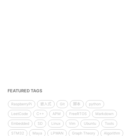
FEATURED TAGS
RaspberryPi
嵌入式
Git
脚本
python
LeetCode
C++
APM
FreeRTOS
Markdown
Embedded
SD
Linux
Vim
Ubuntu
Tools
STM32
Maya
LPWAN
Graph Theory
Algorithm