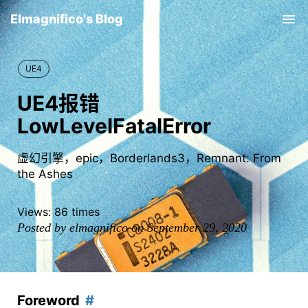
Elmagnifico's Blog
Tog
nav
UE4
UE4报错
LowLevelFatalError
虚幻引擎，epic，Borderlands3，Remnant: From
the Ashes
Views:
86
times
Posted by elmagnifico on September 29, 2020
Foreword