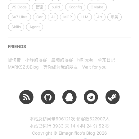
VS Code
管理
build
Kconfig
CMake
Su7 Ultra
Car
AI
MCP
LLM
Art
审美
Skills
Agent
FRIENDS
智伤帝
小静的博客
晨曦的博客
hiRipple
草东日记
MARKSZのBlog
等你成为我的朋友
Wait for you
本站总访问量
606121
次
访客数
522907
人
本站已运行 3933 天
14 小时 24 分 52 秒
Copyright © Elmagnifico's Blog 2026