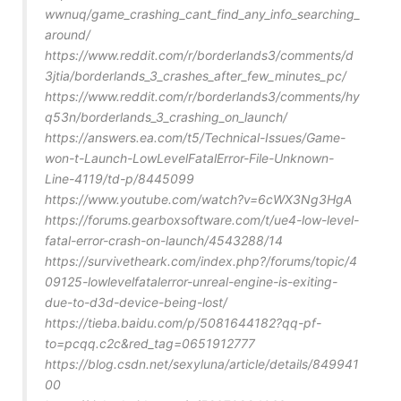
wwnuq/game_crashing_cant_find_any_info_searching_
around/
https://www.reddit.com/r/borderlands3/comments/d
3jtia/borderlands_3_crashes_after_few_minutes_pc/
https://www.reddit.com/r/borderlands3/comments/hy
q53n/borderlands_3_crashing_on_launch/
https://answers.ea.com/t5/Technical-Issues/Game-
won-t-Launch-LowLevelFatalError-File-Unknown-
Line-4119/td-p/8445099
https://www.youtube.com/watch?v=6cWX3Ng3HgA
https://forums.gearboxsoftware.com/t/ue4-low-level-
fatal-error-crash-on-launch/4543288/14
https://survivetheark.com/index.php?/forums/topic/4
09125-lowlevelfatalerror-unreal-engine-is-exiting-
due-to-d3d-device-being-lost/
https://tieba.baidu.com/p/5081644182?qq-pf-
to=pcqq.c2c&red_tag=0651912777
https://blog.csdn.net/sexyluna/article/details/849941
00