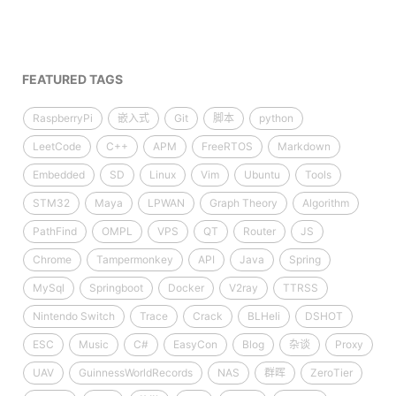
FEATURED TAGS
RaspberryPi
嵌入式
Git
脚本
python
LeetCode
C++
APM
FreeRTOS
Markdown
Embedded
SD
Linux
Vim
Ubuntu
Tools
STM32
Maya
LPWAN
Graph Theory
Algorithm
PathFind
OMPL
VPS
QT
Router
JS
Chrome
Tampermonkey
API
Java
Spring
MySql
Springboot
Docker
V2ray
TTRSS
Nintendo Switch
Trace
Crack
BLHeli
DSHOT
ESC
Music
C#
EasyCon
Blog
杂谈
Proxy
UAV
GuinnessWorldRecords
NAS
群晖
ZeroTier