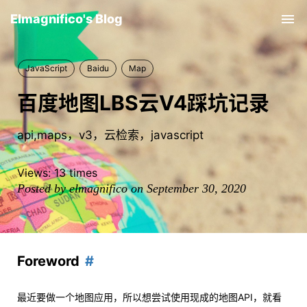
Elmagnifico's Blog
Tog
nav
JavaScript
Baidu
Map
百度地图LBS云V4踩坑记录
api,maps，v3，云检索，javascript
Views:
13
times
Posted by elmagnifico on September 30, 2020
Foreword
最近要做一个地图应用，所以想尝试使用现成的地图API，就看