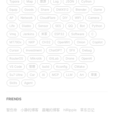
Typora
Map
旅游
Log
JSON
Cython
Equip
Goods
Share
DMX512
Blender
Game
AP
Network
CloudFlare
DIY
WIFI
Camera
Life
Diablo
Sensor
SES
QQ
Bot
Python
Vmq
Jenkins
米家
ESP32
Software
C
MT793x
NXP
CH32
OpenWrt
Onion
Copilot
Cursor
Investment
ChatGPT
SFX
Debug
RouterOS
Mikrotik
GitLab
Drone
OpenAI
VS Code
管理
build
Kconfig
CMake
Su7 Ultra
Car
AI
MCP
LLM
Art
审美
Skills
Agent
FRIENDS
智伤帝
小静的博客
晨曦的博客
hiRipple
草东日记